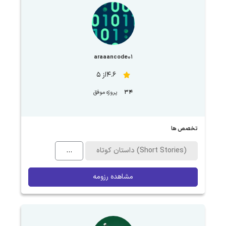
araaancode01
4.6از 5
34
پروژه موفق
تخصص ها
داستان کوتاه (Short Stories)
...
مشاهده رزومه