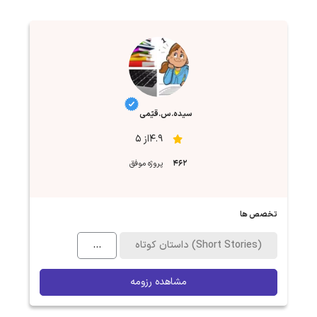
سیده.س.قیّمی
4.9از 5
462
پروژه موفق
تخصص ها
داستان کوتاه (Short Stories)
...
مشاهده رزومه