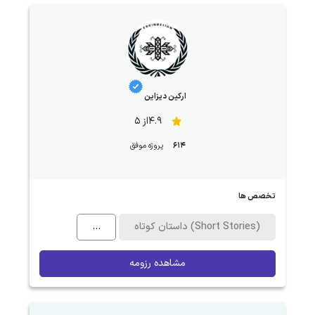
ارکین دیزاین
4.9از 5
614
پروژه موفق
تخصص ها
داستان کوتاه (Short Stories)
...
مشاهده رزومه