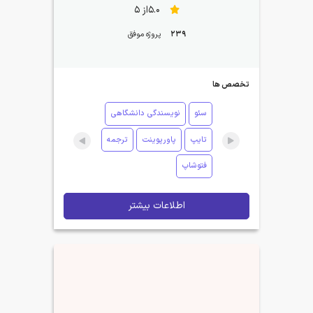
5.0از 5
239
پروژه موفق
تخصص ها
سئو
نویسندگی دانشگاهی
تایپ
پاورپوینت
ترجمه
فتوشاپ
اطلاعات بیشتر