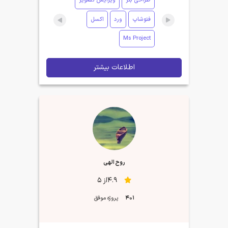
طراحی بنر
ویرایش تصویر
فتوشاپ
ورد
اکسل
Ms Project
اطلاعات بیشتر
روح الهی
4.9از 5
401
پروژه موفق