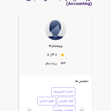
(Accounting)
پژوهشگر96
4.8از 5
763
پروژه موفق
تخصص ها
تجارت الکترونیک
کتاب نویسی
علوم انسانی
مهندسی صنایع