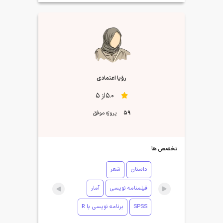
رؤیا اعتمادی
5.0از 5
59
پروژه موفق
تخصص ها
داستان
شعر
فیلمنامه نویسی
آمار
SPSS
برنامه نویسی با R