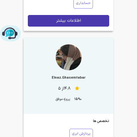
حسابداری
اطلاعات بیشتر
چت با پشتیبانی پارس‌کدرز
Elnaz.Ghasemtabar
4.8از 5
1590
پروژه موفق
تخصص ها
پردازش ابری