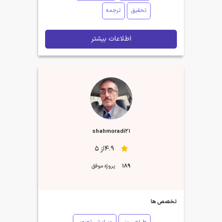
تحقیق
ترجمه
اطلاعات بیشتر
shahmoradi21
4.9از 5
189
پروژه موفق
تخصص ها