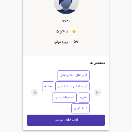
7726
4.9از 5
159
پروژه موفق
تخصص ها
فرم های الکترونیکی
نویسندگی دانشگاهی
مقاله
تایپ
تحقیقات مالی
غلط گیری
اطلاعات بیشتر