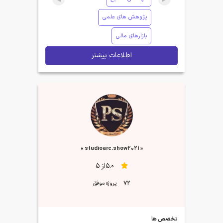
پژوهش های علمی
بازارهای مالی
اطلاعات بیشتر
« studioarc.show2021 »
5.0از 5
72
پروژه موفق
تخصص ها