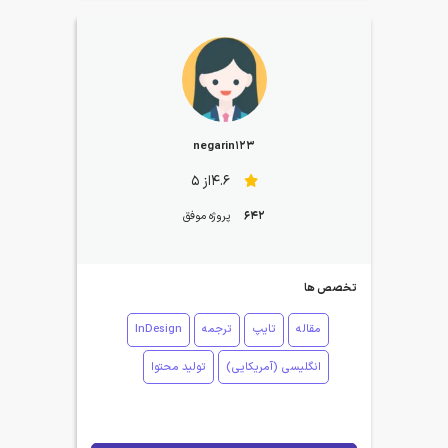
negarin123
4.6از 5
642
پروژه موفق
تخصص ها
مقاله
تایپ
ترجمه
InDesign
انگلیسی (آمریکایی)
تولید محتوا