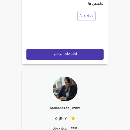
تخصص ها
Analytics
اطلاعات بیشتر
Mohadeseh_kzm7
4.7از 5
144
پروژه موفق