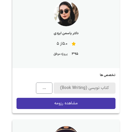
دکتر یاسمن ایزدی
5.0از 5
395
پروژه موفق
تخصص ها
کتاب نویسی (Book Writing)
...
مشاهده رزومه