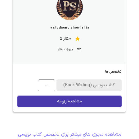
« studioarc.show2021 »
5.0از 5
72
پروژه موفق
تخصص ها
کتاب نویسی (Book Writing)
...
مشاهده رزومه
مشاهده مجری های بیشتر برای تخصص کتاب نویسی