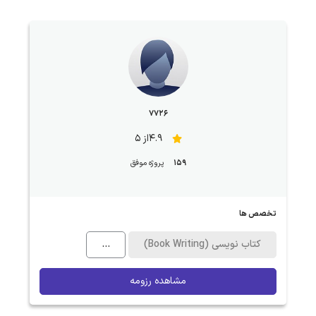
7726
4.9از 5
159
پروژه موفق
تخصص ها
کتاب نویسی (Book Writing)
...
مشاهده رزومه