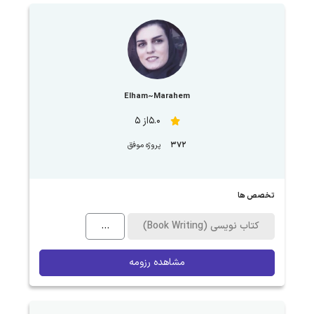
Elham~Marahem
5.0از 5
372
پروژه موفق
تخصص ها
کتاب نویسی (Book Writing)
...
مشاهده رزومه