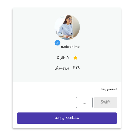
s.ebrahime
4.8از 5
329
پروژه موفق
تخصص ها
...
Swift
مشاهده رزومه