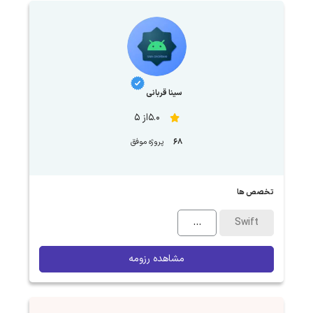
سینا قربانی
5.0از 5
68
پروژه موفق
تخصص ها
...
Swift
مشاهده رزومه