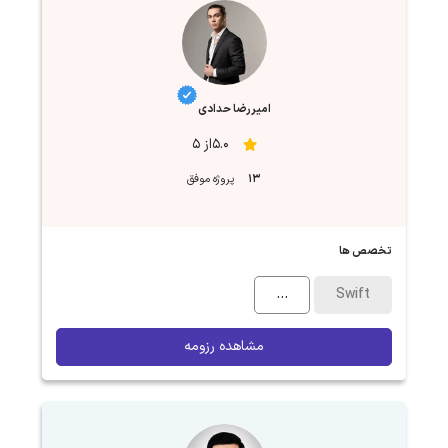
امیررضا حدادی
5.0از 5
13
پروژه موفق
تخصص ها
...
Swift
مشاهده رزومه