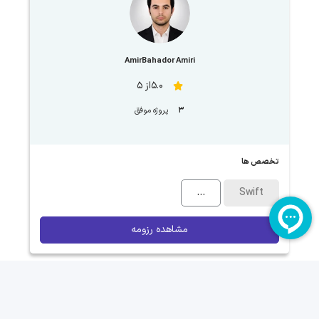
AmirBahador Amiri
5.0از 5
3
پروژه موفق
تخصص ها
...
Swift
مشاهده رزومه
مشاهده مجری های بیشتر برای تخصص Swift