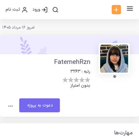
ورود
ثبت نام
امروز 16 مرداد 1405
FatemehRzn
رتبه : 3263
بدون امتیاز
دعوت به پروژه
مهارت‌ها