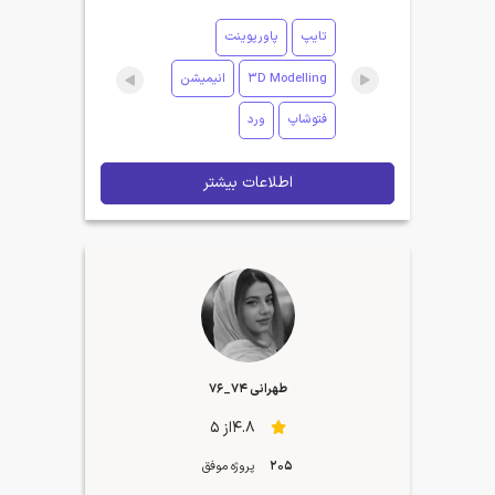
تایپ
پاورپوینت
3D Modelling
انیمیشن
فتوشاپ
ورد
اطلاعات بیشتر
طهرانی ۷۴_۷۶
4.8از 5
205
پروژه موفق