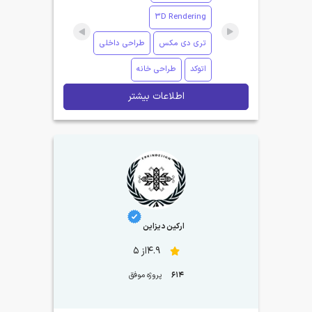
3D Rendering
تری دی مکس
طراحی داخلی
اتوکد
طراحی خانه
اطلاعات بیشتر
ارکین دیزاین
4.9از 5
614
پروژه موفق