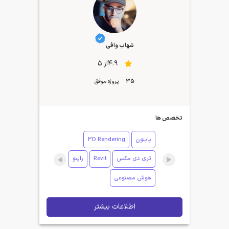
شهاب وافی
4.9از 5
35
پروژه موفق
تخصص ها
پایتون
3D Rendering
تری دی مکس
Revit
راینو
هوش مصنوعی
اطلاعات بیشتر