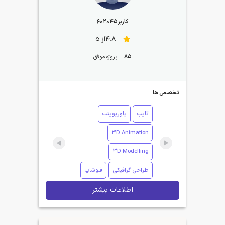
کاربر602045
4.8از 5
85
پروژه موفق
تخصص ها
تایپ
پاورپوینت
3D Animation
3D Modelling
طراحی گرافیکی
فتوشاپ
اطلاعات بیشتر