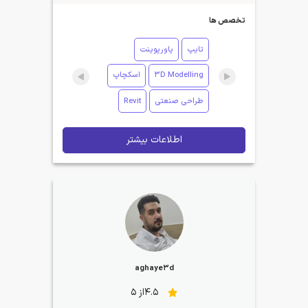
تخصص ها
تایپ
پاورپوینت
3D Modelling
اسکچاپ
طراحی صنعتی
Revit
اطلاعات بیشتر
aghaye3d
4.5از 5