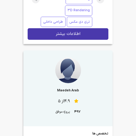
3D Rendering
تری دی مکس
طراحی داخلی
اطلاعات بیشتر
Maedeh Arab
4.9از 5
497
پروژه موفق
تخصص ها