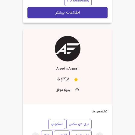
3D Rendering
اطلاعات بیشتر
ArootinArarat
4.8از 5
37
پروژه موفق
تخصص ها
تری دی مکس
اسکچاپ