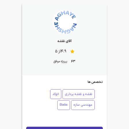
آقای نقشه
4.9از 5
63
پروژه موفق
تخصص ها
نقشه و نقشه برداری
اتوکد
مهندسی سازه
Etabs