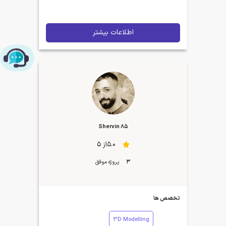
اطلاعات بیشتر
چت با پشتیبانی پارس‌کدرز
Shervin 85
5.0از 5
3
پروژه موفق
تخصص ها
3D Modelling