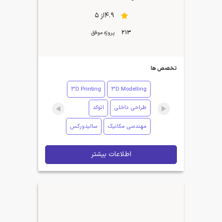
4.9از 5
213
پروژه موفق
تخصص ها
3D Printing
3D Modelling
طراحی داخلی
اتوکد
مهندسی مکانیک
سالیدورکس
اطلاعات بیشتر