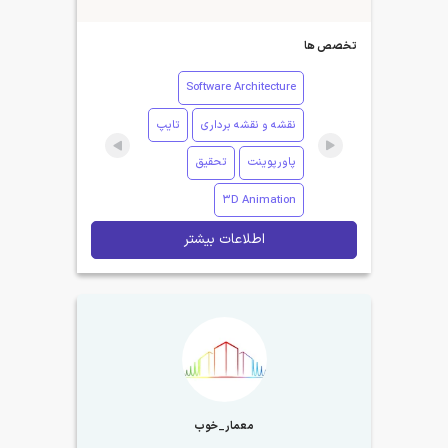
تخصص ها
Software Architecture
نقشه و نقشه برداری
تایپ
پاورپوینت
تحقیق
3D Animation
اطلاعات بیشتر
معمار_خوب