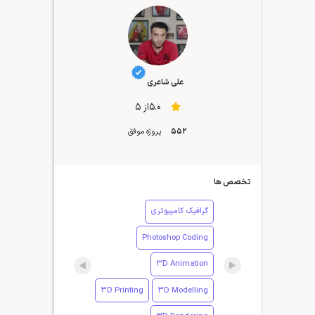
علی شاعری
5.0از 5
552
پروژه موفق
تخصص ها
گرافیک کامپیوتری
Photoshop Coding
3D Animation
3D Printing
3D Modelling