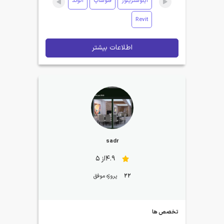
ایلوستریتور
فتوشاپ
اتوکد
Revit
اطلاعات بیشتر
sadr
4.9از 5
22
پروژه موفق
تخصص ها