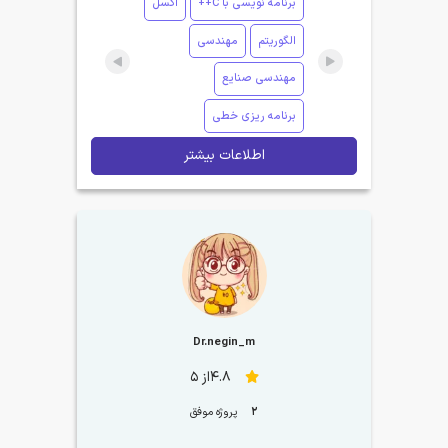
برنامه نویسی با C++
اکسل
الگوریتم
مهندسی
مهندسی صنایع
برنامه ریزی خطی
اطلاعات بیشتر
Dr.negin_m
4.8از 5
2
پروژه موفق