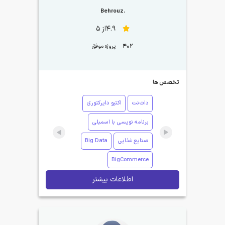
.Behrouz
4.9از 5
402
پروژه موفق
تخصص ها
دات‌نت
اکتیو دایرکتوری
برنامه نویسی با اسمبلی
صنایع غذایی
Big Data
BigCommerce
اطلاعات بیشتر