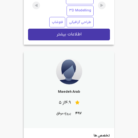
3D Modelling
طراحی گرافیکی
فتوشاپ
اطلاعات بیشتر
Maedeh Arab
4.9از 5
497
پروژه موفق
تخصص ها