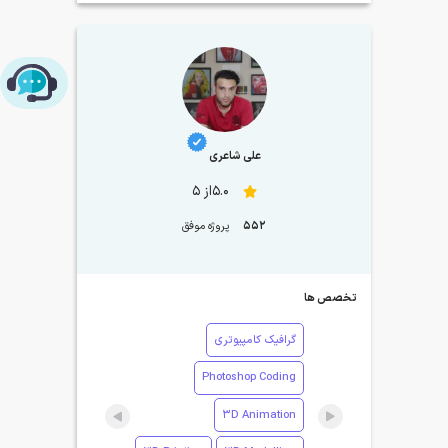
چت با پشتیبانی پارس‌کدرز
علی شاعری
5.0از 5
552
پروژه موفق
تخصص ها
گرافیک کامپیوتری
Photoshop Coding
3D Animation