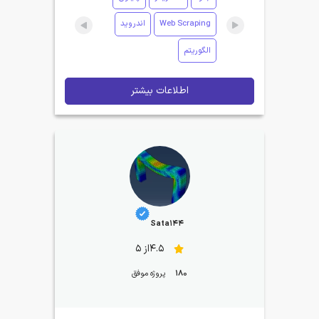
Web Scraping
اندروید
الگوریتم
اطلاعات بیشتر
Sata144
4.5از 5
180
پروژه موفق