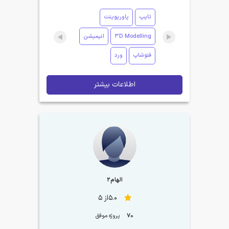
تایپ
پاورپوینت
3D Modelling
انیمیشن
فتوشاپ
ورد
اطلاعات بیشتر
الهام۲
5.0از 5
70
پروژه موفق