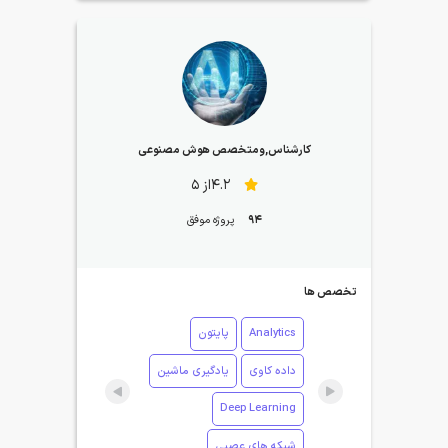
کارشناس,ومتخصص هوش مصنوعی
4.2از 5
94
پروژه موفق
تخصص ها
Analytics
پایتون
داده کاوی
یادگیری ماشین
Deep Learning
شبکه های عصبی