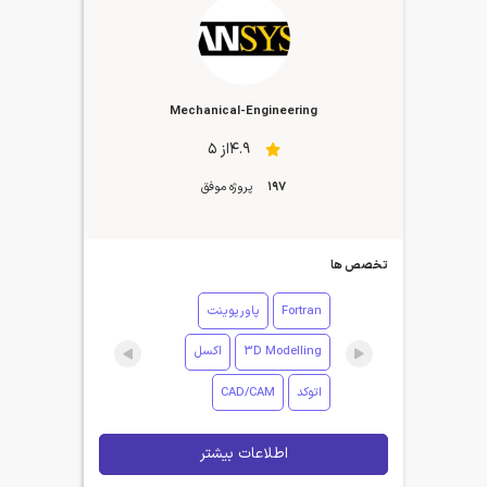
Mechanical-Engineering
4.9از 5
197
پروژه موفق
تخصص ها
Fortran
پاورپوینت
3D Modelling
اکسل
اتوکد
CAD/CAM
اطلاعات بیشتر