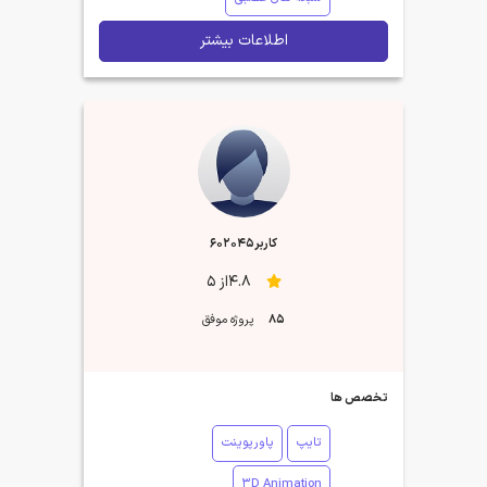
اطلاعات بیشتر
کاربر602045
4.8از 5
85
پروژه موفق
تخصص ها
تایپ
پاورپوینت
3D Animation