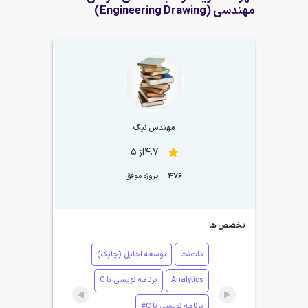
مهندسی (Engineering Drawing)
مهندس نیک
4.7از 5
476
پروژه موفق
تخصص ها
دات‌نت
توسعه اجایل (چابک)
Analytics
برنامه نویسی با C
برنامه نویسی با C#