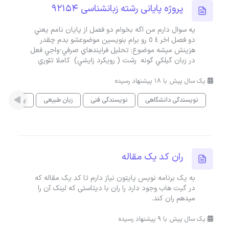
پروژه پایانی رشته زبانشناسی 92154
يه سوال دارم من اگه بخوام دو فصل از پايان نامم يعني
دو فصل اخر ٤ ٥ رو برام بنويسين موضوعشو بدم چقدر
هزينش ميشه موضوع: تحليل فرايندهاي صرفي-واجي فعل
در زبان گيلكي گونه رشت ( رويكرد زايشي) كاملا تئوري
یک سال پیش با 18 پیشنهاد رسیده
نویسندگی دانشگاهی
نویسندگی فنی
زبان طبیعی
پژوهش ها
ران کد یک مقاله
به یک برنامه نویس پایتون نیاز دارم تا کد یک مقاله که
در گیت هاب وجود دارد را ران با دیتاستی که لینک آن را
میدهم ران کند.
یک سال پیش با 9 پیشنهاد رسیده