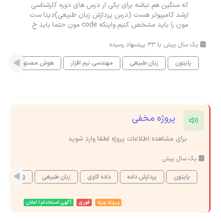
که سنگین هم نباشه برای یکی ار درس های دوره کارشناسی
ارشد کامپیوتر هست (درس پردازش زبان طبیعی)دیتا ست
مون را باید مشخص کنیم واینکه code مون حتما باید خ
یک سال پیش با 33 پیشنهاد رسیده
پایتون
زبان طبیعی
مهندسی نرم افزار
هوش مصنوعی
پروژه مخفی
برای مشاهده اطلاعات پروژه لطفا وارد شوید
یک سال پیش
پایتون
پردازش داده
داده کاوی
زبان طبیعی
 Learning
پروژه ویژه
فوری
آگهی استخدام/ اعلان