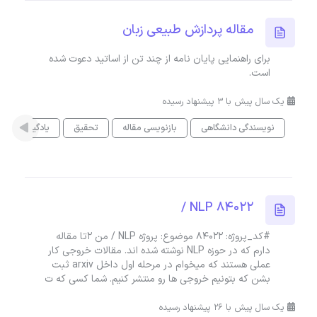
مقاله پردازش طبیعی زبان
برای راهنمایی پایان نامه از چند تن از اساتید دعوت شده
است.
یک سال پیش با 3 پیشنهاد رسیده
نویسندگی دانشگاهی
بازنویسی مقاله
تحقیق
یادگیری ماشی
NLP 84022 /
#کد_پروژه: 84022 موضوع: پروژه NLP / من 2تا مقاله
دارم که در حوزه NLP نوشته شده اند. مقالات خروجی کار
عملی هستند که میخوام در مرحله اول داخل arxiv ثبت
بشن که بتونیم خروجی ها رو منتشر کنیم. شما کسی که ت
یک سال پیش با 26 پیشنهاد رسیده