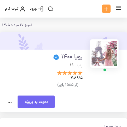
ورود
ثبت نام
امروز 17 مرداد 1405
رویا 1400
رتبه : 19
4.89/5
(از 1555 رای)
دعوت به پروژه