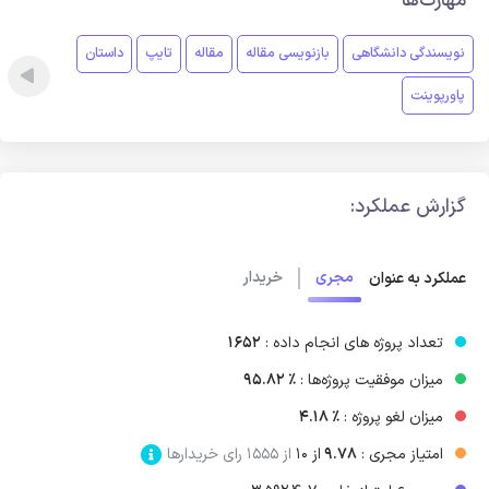
مهارت‌ها
نویسندگی دانشگاهی
بازنویسی مقاله
مقاله
تایپ
داستان
پاورپوینت
گزارش عملکرد:
مجری
خریدار
عملکرد به عنوان
تعداد پروژه های انجام داده :
1652
میزان موفقیت پروژه‌ها :
٪ 95.82
میزان لغو پروژه‌ :
٪ 4.18
امتیاز مجری :
9.78
از ۱۰
از 1555 رای خریدارها