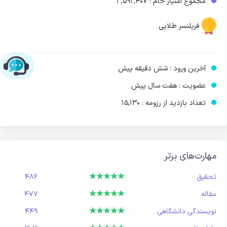
مجموع امتیاز خام : 3,592,407
فریلنسر طلایی
چت با پشتیبانی پارس‌کدرز
آخرین ورود : شش دقیقه پیش
عضویت : هفت سال پیش
تعداد بازدید از رزومه : 15,130
مهارت‌های برتر
تحقیق
486
مقاله
477
نویسندگی دانشگاهی
449