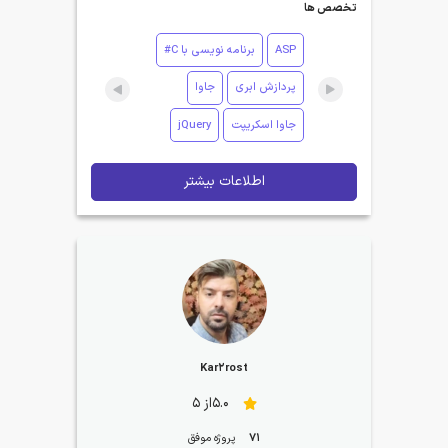
تخصص ها
ASP
برنامه نویسی با C#
پردازش ابری
جاوا
جاوا اسکریپت
jQuery
اطلاعات بیشتر
Kar2rost
5.0از 5
71
پروژه موفق