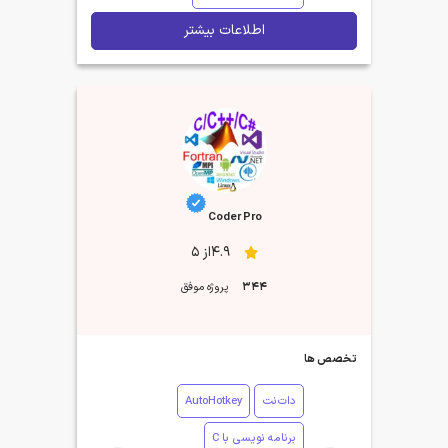
اطلاعات بیشتر
Coder Pro
4.9از 5
344
پروژه موفق
تخصص ها
دات‌نت
AutoHotkey
برنامه نویسی با C