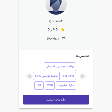
حسین زارع
4.5از 5
78
پروژه موفق
تخصص ها
برنامه نویسی با اسمبلی
Big Data
برنامه نویسی با C#
جاوا اسکریپت
MVC
SQL
اطلاعات بیشتر