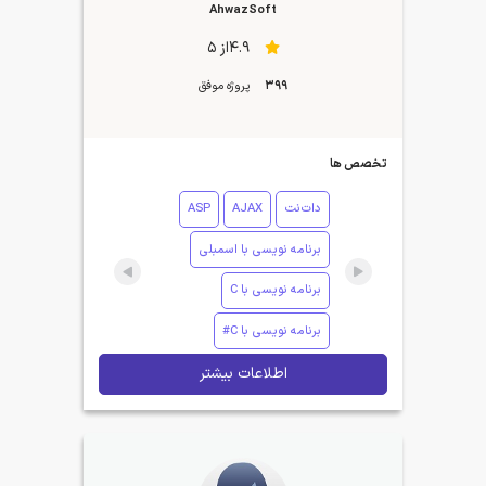
AhwazSoft
4.9از 5
399
پروژه موفق
تخصص ها
دات‌نت
AJAX
ASP
برنامه نویسی با اسمبلی
برنامه نویسی با C
برنامه نویسی با C#
اطلاعات بیشتر