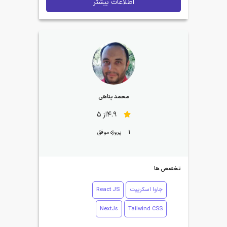
اطلاعات بیشتر
محمد پناهی
4.9از 5
1
پروژه موفق
تخصص ها
جاوا اسکریپت
React JS
NextJs
Tailwind CSS