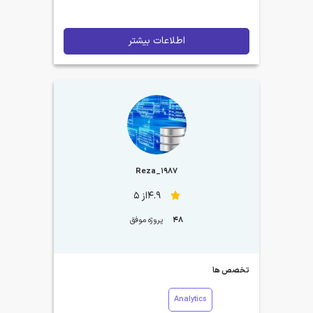
اطلاعات بیشتر
Reza_1987
4.9از 5
48
پروژه موفق
تخصص ها
Analytics