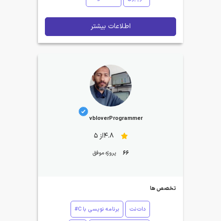
اطلاعات بیشتر
vbloverProgrammer
4.8از 5
66
پروژه موفق
تخصص ها
دات‌نت
برنامه نویسی با C#