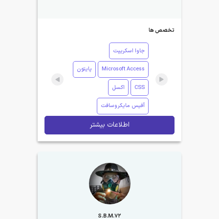
تخصص ها
جاوا اسکریپت
Microsoft Access
پایتون
CSS
اکسل
آفیس مایکروسافت
اطلاعات بیشتر
S.B.M.72