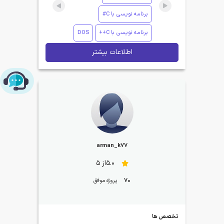
برنامه نویسی با C#
برنامه نویسی با C++
DOS
اطلاعات بیشتر
چت با پشتیبانی پارس‌کدرز
arman_k77
5.0از 5
70
پروژه موفق
تخصص ها