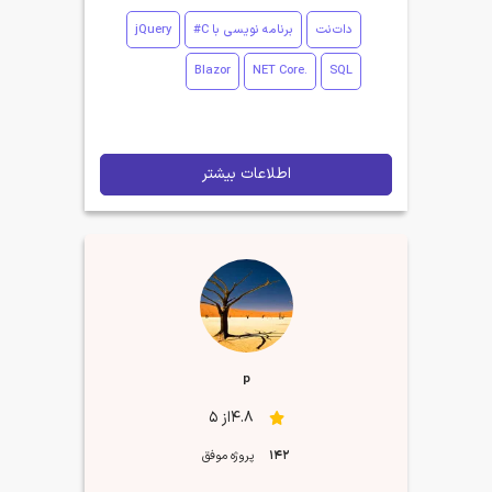
دات‌نت
برنامه نویسی با C#
jQuery
Blazor
.NET Core
SQL
اطلاعات بیشتر
p
4.8از 5
142
پروژه موفق