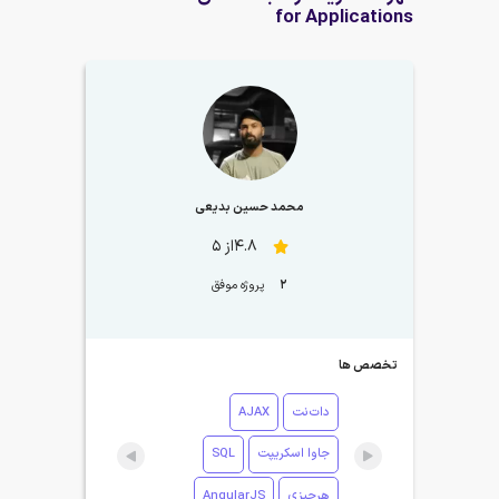
for Applications
محمد حسین بدیعی
4.8از 5
2
پروژه موفق
تخصص ها
دات‌نت
AJAX
جاوا اسکریپت
SQL
هرچیزی
AngularJS