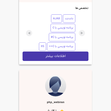
تخصص ها
دات‌نت
AJAX
برنامه نویسی با C
برنامه نویسی با C#
برنامه نویسی با C++
IIS
اطلاعات بیشتر
php_webiran