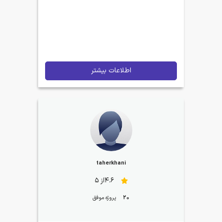
اطلاعات بیشتر
taherkhani
4.6از 5
20
پروژه موفق