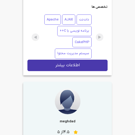
تخصص ها
دات‌نت
AJAX
Apache
برنامه نویسی با C++
CakePHP
سیستم مدیریت محتوا
اطلاعات بیشتر
meghdad
4.5از 5