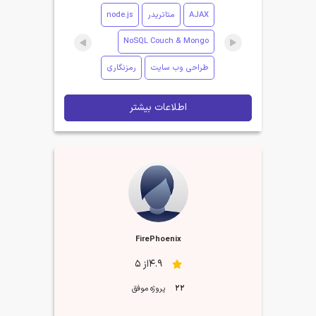
AJAX
متاتریدر
node.js
NoSQL Couch & Mongo
طراحی وب سایت
رمزنگاری
اطلاعات بیشتر
FirePhoenix
4.9از 5
22
پروژه موفق