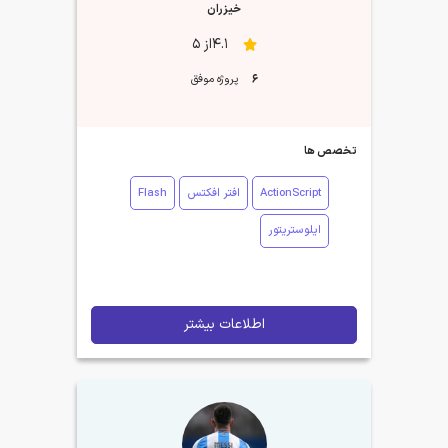
خیزران
4.1از 5
6
پروژه موفق
تخصص ها
ActionScript
افتر افکتس
Flash
ایلوستریتور
اطلاعات بیشتر