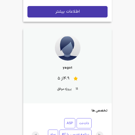
اطلاعات بیشتر
yagot
4.9از 5
11
پروژه موفق
تخصص ها
دات‌نت
ASP
برنامه نویسی با C#
سئو