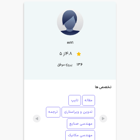
m71
4.8از 5
136
پروژه موفق
تخصص ها
مقاله
تایپ
تدوین و ویراستاری
ترجمه
مهندسی صنایع
مهندسی مکانیک