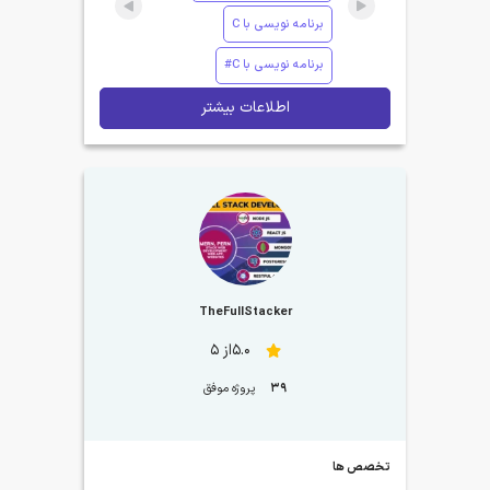
برنامه نویسی با C
برنامه نویسی با C#
اطلاعات بیشتر
TheFullStacker
5.0از 5
39
پروژه موفق
تخصص ها