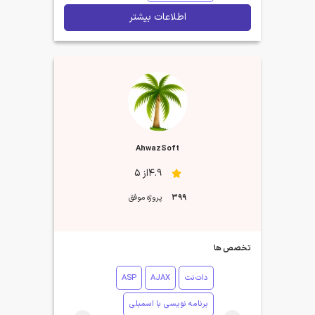
اطلاعات بیشتر
AhwazSoft
4.9از 5
399
پروژه موفق
تخصص ها
دات‌نت
AJAX
ASP
برنامه نویسی با اسمبلی