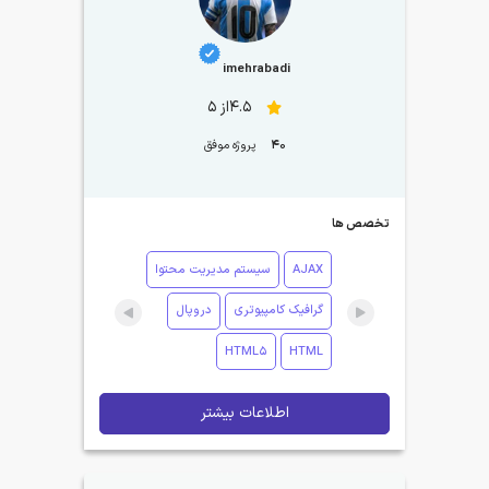
imehrabadi
4.5از 5
40
پروژه موفق
تخصص ها
AJAX
سیستم مدیریت محتوا
گرافیک کامپیوتری
دروپال
HTML5
HTML
اطلاعات بیشتر