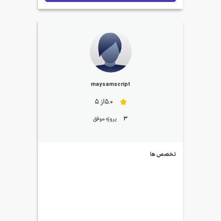
maysamscript
5.0از 5
3
پروژه موفق
تخصص ها