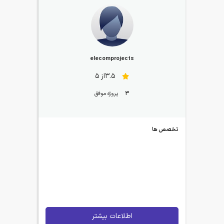
elecomprojects
3.5از 5
3
پروژه موفق
تخصص ها
اطلاعات بیشتر