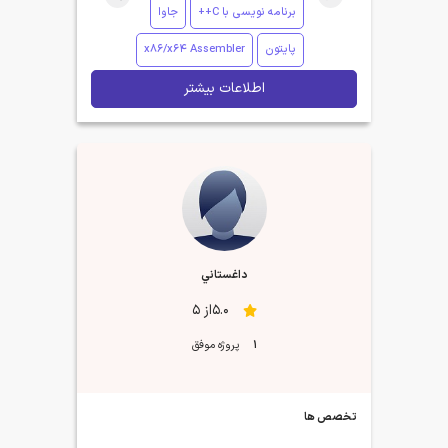
برنامه نویسی با C++
جاوا
پایتون
x86/x64 Assembler
اطلاعات بیشتر
داغستاني
5.0از 5
1
پروژه موفق
تخصص ها