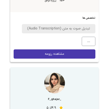
154
پروژه موفق
تخصص ها
تبدیل صوت به متن (Audio Transcription)
...
مشاهده رزومه
_F_ghajar
4.9از 5