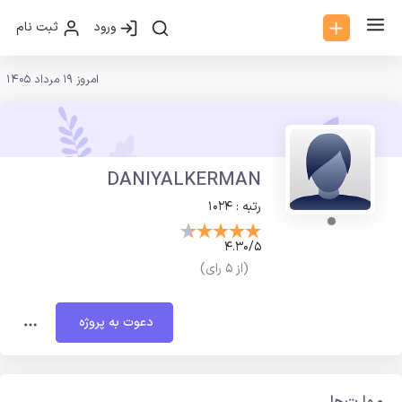
ورود
ثبت نام
امروز 19 مرداد 1405
DANIYALKERMAN
رتبه : 1024
4.30/5
(از 5 رای)
دعوت به پروژه