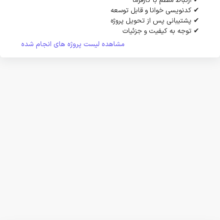
✔ ارتباط منظم با کارفرما
✔ کدنویسی خوانا و قابل توسعه
✔ پشتیبانی پس از تحویل پروژه
✔ توجه به کیفیت و جزئیات
مشاهده لیست پروژه های انجام شده
ابزارهایی که با آن‌ها کار می‌کنم
HTML
CSS
JavaScript
WordPress
Python
Java
SQL Server
MySQL
Git
VS Code
Android Studio (آشنایی)