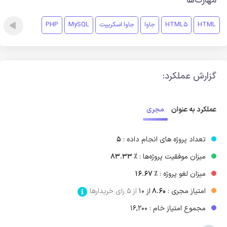
مهارت‌ها
HTML
HTML5
جاوا
جاوا اسکریپت
MySQL
PHP
گزارش عملکرد:
مجری
عملکرد به عنوان
تعداد پروژه های انجام داده :
5
میزان موفقیت پروژه‌ها :
٪ 83.33
میزان لغو پروژه‌ :
٪ 16.67
امتیاز مجری :
8.60
از ۱۰
از 5 رای خریدارها
مجموع امتیاز خام : 16,200