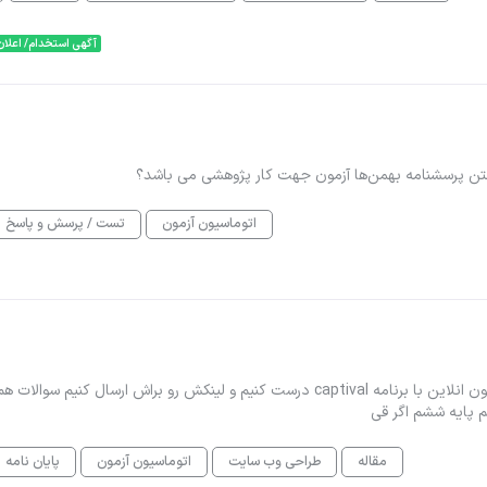
آگهی استخدام/ اعلان
ن پرسشنامه بهمن‌ها آزمون جهت کار پژوهشی می باشد؟
اتوماسیون آزمون
تست / پرسش و پاسخ
اسم درس تولید محتوای الکترونیکی هستش استادم گفتن یه ازمون انلاین با برنامه captival درست کنیم و لینکش رو براش ارسال کنیم سوالات ه
 پایه ششم اگر قی
مقاله
طراحی وب سایت
اتوماسیون آزمون
پایان نامه