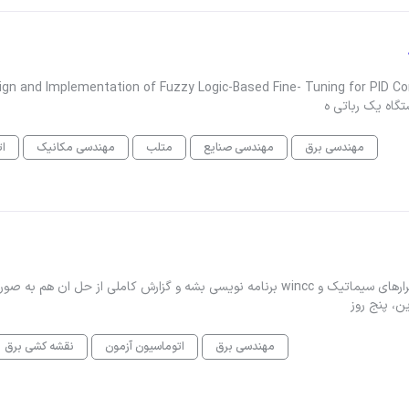
د ، رشته : عمران - نرم افزار مربوطه : متلب  and Implementation of Fuzzy Logic-Based Fine- Tuning for PID Control to
مهندسی برق
مهندسی صنایع
متلب
مهندسی مکانیک
ات
سلام تمرین درس اتوماسیون صنعتی دارم که بایستی در نرم افرارهای سیماتیک و wincc برنامه نویسی بشه و گزارش کاملی از حل ان هم به
ن، پنج روز
مهندسی برق
اتوماسیون آزمون
نقشه کشی برق