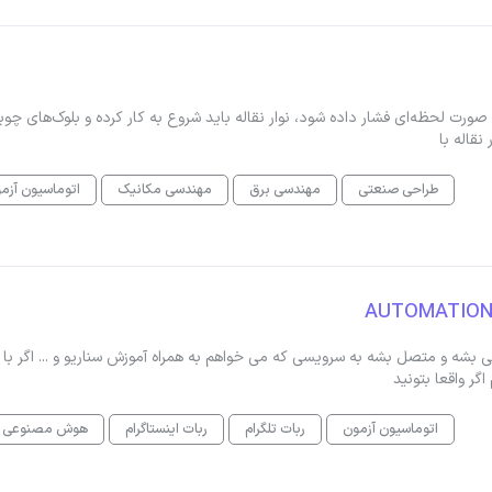
مخزن زمانی که S10 (دکمه شروع) به صورت لحظه‌ای فشار داده شود، نوار نقاله باید شروع به کار کرده و بلوک‌های چو
طراحی صنعتی
مهندسی برق
مهندسی مکانیک
اتوماسیون آزم
ک تعداد سناریو دارم که می خوام روی N8N.io طراحی بشه و متصل بشه به سرویسی که می خواهم به همراه آموزش سناریو و ... اگر با
اتوماسیون آزمون
ربات تلگرام
ربات اینستاگرام
هوش مصنوعی