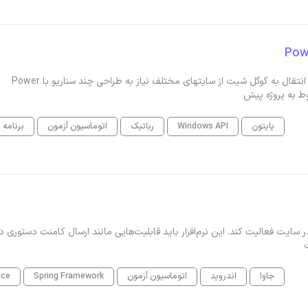
برای اتوماتیک کردن فرایند استخراج داده از سایت Sap Ariba و انتقال به گوگل شیت از سایتهای مختلف نیاز به طراحی چند سناریو با Power
پایتون
Windows API
رباتیک
اتوماسیون آزمون
برنامه 
ر سایت فعالیت کند. این نرم‌افزار باید قابلیت‌هایی مانند ارسال کامنت دستوری د
ت
جاوا
اندروید
اتوماسیون آزمون
Spring Framework
ice