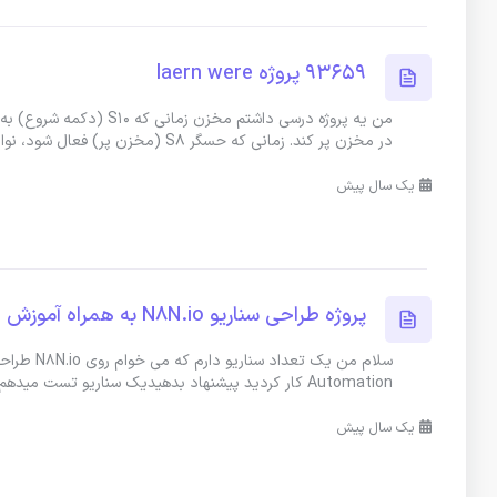
93659 پروژه laern were
من یه پروژه درسی داشتم 
در مخزن پر کند. زمانی که حسگر S8 (مخزن پر) فعال شود، نوار نقاله با
یک سال پیش
پرو‌ژه طراحی سناریو N8N.io به همراه آموزش AUTOMATION
سلام من ی
Automation کار کردید پیشنهاد بدهیدیک سناریو تست میدهم اگر واقعا بتونید
یک سال پیش