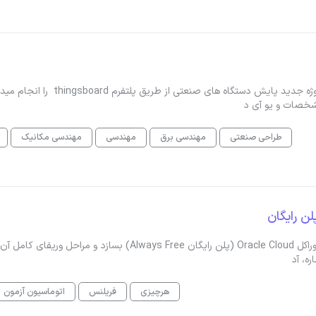
سلام و عرض ادب در زمینه اتوماسیون صنعتی فعالیت دارم و پروژه جدید پایش دستگاه های صنعتی از طریق پلتفرم d
شخصات و یو آی د
طراحی صنعتی
مهندسی برق
مهندسی
مهندسی مکانیک
سلامنیاز به همکاری با فردی دارم که بتواند برای من یک اکانت اوراکل Oracle Cloud (پلن رایگان Always Free) بسازد و مراحل وریفای کام
ره، آد
هرچیزی
فریلنس
اتوماسیون آزمون