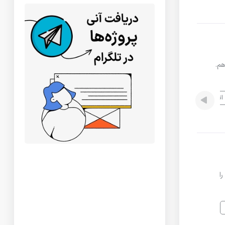
thingsboar را انجام میدهم.
اتوماسیون آزمون
ل آن را