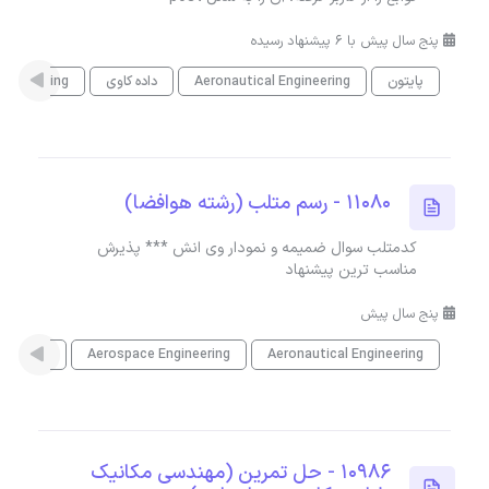
پنج سال پیش با 6 پیشنهاد رسیده
پایتون
Aeronautical Engineering
داده کاوی
ep Learning
11080 - رسم متلب (رشته هوافضا)
كدمتلب سوال ضمیمه و نمودار وى انش *** پذیرش
مناسب ترین پیشنهاد
پنج سال پیش
Aeronautical Engineering
Aerospace Engineering
متلب
10986 - حل تمرین (مهندسی مکانیک