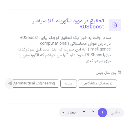
تحقیق در مورد الگوریتم کلا سیفایر
RUSboost
سلام وقت به خیر یک تحقیق گوچک برای RUSboost
در درس هوش محاسباتی (computational
intelligence) به این صورت که ابتدا بایدطبق سودوکدکه
برایRUSboostوجود دارد آنرا می خواهم که الگورتمش را
برای سودو کدی
پنج سال پیش
نویسندگی دانشگاهی
مقاله
Aeronautical Engineering
یا
« قبلی
1
2
3
بعدی »