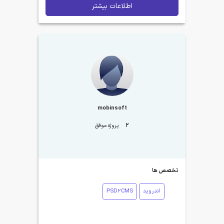
اطلاعات بیشتر
mobinsoft
2
پروژه موفق
تخصص ها
اندروید
PSD2CMS