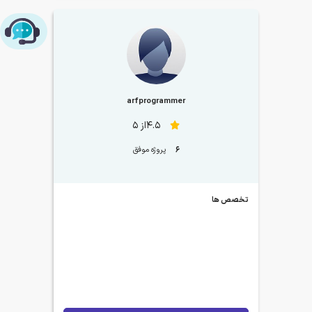
چت با پشتیبانی پارس‌کدرز
arfprogrammer
4.5از 5
6
پروژه موفق
تخصص ها