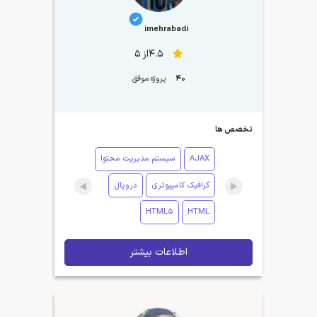
imehrabadi
4.5از 5
40
پروژه موفق
تخصص ها
AJAX
سیستم مدیریت محتوا
گرافیک کامپیوتری
دروپال
HTML5
HTML
اطلاعات بیشتر