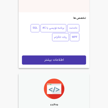
تخصص ها
دات‌نت
برنامه نویسی با C#
SQL
WPF
ربات تلگرام
اطلاعات بیشتر
ccPro