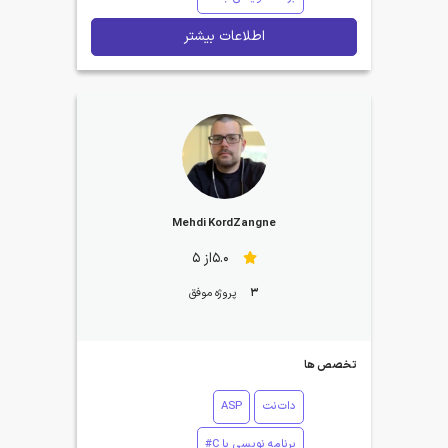
اطلاعات بیشتر
Mehdi KordZangne
5.0از 5
3
پروژه موفق
تخصص ها
دات‌نت
ASP
برنامه نویسی با C#