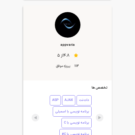
appvaria
4.8از 5
112
پروژه موفق
تخصص ها
دات‌نت
AJAX
ASP
برنامه نویسی با اسمبلی
برنامه نویسی با C
برنامه نویسی با C#