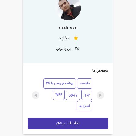
arash_user
5.0از 5
25
پروژه موفق
تخصص ها
دات‌نت
برنامه نویسی با C#
جاوا
پایتون
WPF
اندروید
اطلاعات بیشتر