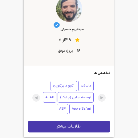
سیدکریم حسینی
4.9از 5
16
پروژه موفق
تخصص ها
دات‌نت
اکتیو دایرکتوری
توسعه اجایل (چابک)
AJAX
ASP
Apple Safari
اطلاعات بیشتر