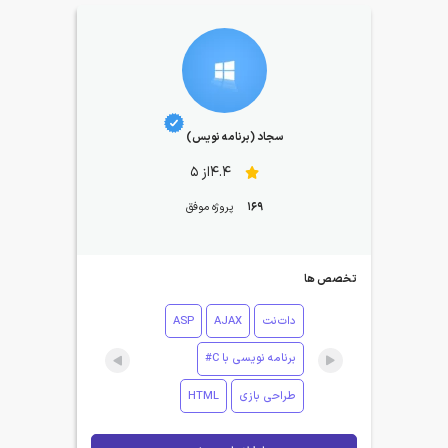
سجاد (برنامه نویس)
4.4از 5
169
پروژه موفق
تخصص ها
دات‌نت
AJAX
ASP
برنامه نویسی با C#
طراحی بازی
HTML