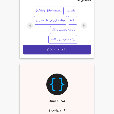
تخصص ها
دات‌نت
توسعه اجایل (چابک)
ASP
برنامه نویسی با اسمبلی
برنامه نویسی با C#
برنامه نویسی با C++
اطلاعات بیشتر
Arman-1981
6
پروژه موفق