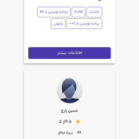
دات‌نت
AJAX
برنامه نویسی با C#
برنامه نویسی با C++
پایتون
اطلاعات بیشتر
حسین زارع
4.5از 5
78
پروژه موفق