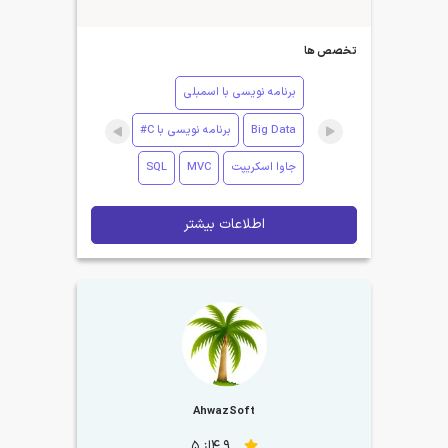
تخصص ها
برنامه نویسی با اسمبلی
Big Data
برنامه نویسی با C#
جاوا اسکریپت
MVC
SQL
اطلاعات بیشتر
AhwazSoft
4.9از 5