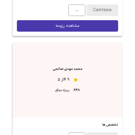
...
Camtasia
مشاهده رزومه
محمد مهدی صالحی
4.9از 5
648
پروژه موفق
تخصص ها