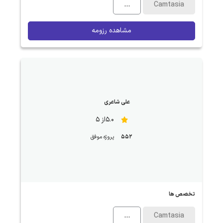
...
Camtasia
مشاهده رزومه
علی شاعری
5.0از 5
552
پروژه موفق
تخصص ها
...
Camtasia