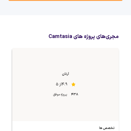
مجری‌های پروژه های Camtasia
آرتان
4.9از 5
438
پروژه موفق
تخصص ها