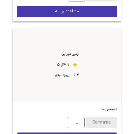
مشاهده رزومه
ارکین دیزاین
4.9از 5
614
پروژه موفق
تخصص ها
...
Camtasia