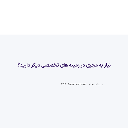
نیاز به مجری در زمینه های تخصصی دیگر دارید؟
پروژه های
3D Animation
پروژه های
3D Modelling
پروژه های
3D Printing
پروژه های
3D Rendering
پروژه های
تری دی مکس