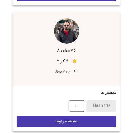
Arsalan MD
4.9از 5
92
پروژه موفق
تخصص ها
...
Flash 3D
مشاهده رزومه