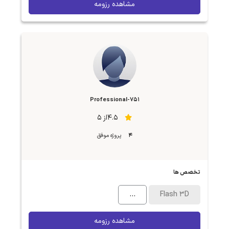
مشاهده رزومه
Professional-751
4.5از 5
4
پروژه موفق
تخصص ها
...
Flash 3D
مشاهده رزومه