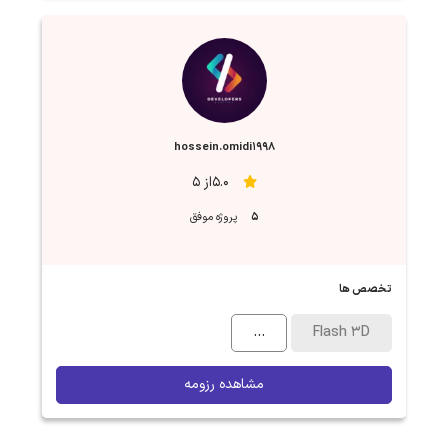
hossein.omidi1998
5.0از 5
5
پروژه موفق
تخصص ها
...
Flash 3D
مشاهده رزومه