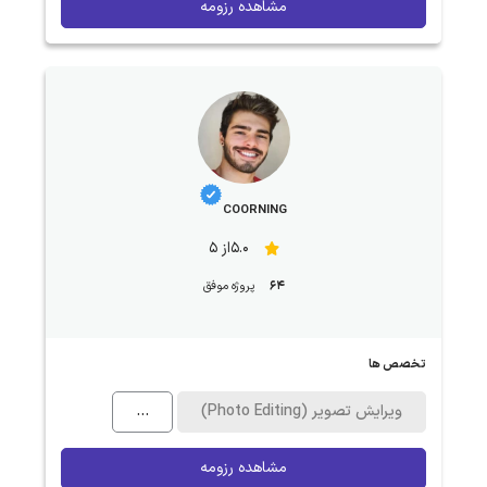
مشاهده رزومه
COORNING
5.0از 5
64
پروژه موفق
تخصص ها
ویرایش تصویر (Photo Editing)
...
مشاهده رزومه