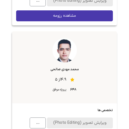
ویرایش تصویر (Photo Editing)
...
مشاهده رزومه
محمد مهدی صالحی
4.9از 5
648
پروژه موفق
تخصص ها
ویرایش تصویر (Photo Editing)
...