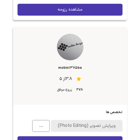
مشاهده رزومه
mobin1375ba
3.8از 5
278
پروژه موفق
تخصص ها
ویرایش تصویر (Photo Editing)
...