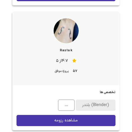
Rasta k
4.7از 5
57
پروژه موفق
تخصص ها
بلندر (Blender)
...
مشاهده رزومه