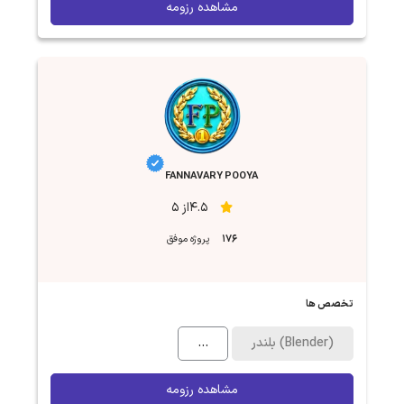
مشاهده رزومه
FANNAVARY POOYA
4.5از 5
176
پروژه موفق
تخصص ها
بلندر (Blender)
...
مشاهده رزومه