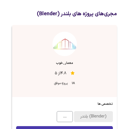
مجری‌های پروژه های بلندر (Blender)
معمار_خوب
4.8از 5
18
پروژه موفق
تخصص ها
بلندر (Blender)
...