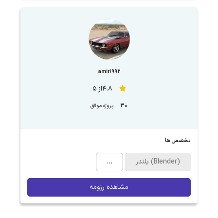
amir1992
4.8از 5
30
پروژه موفق
تخصص ها
بلندر (Blender)
...
مشاهده رزومه