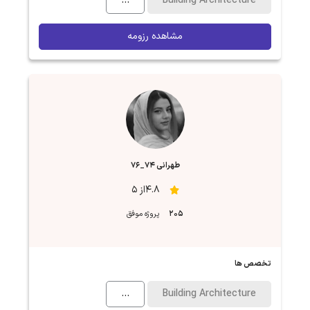
...
Building Architecture
مشاهده رزومه
طهرانی ۷۴_۷۶
4.8از 5
205
پروژه موفق
تخصص ها
...
Building Architecture