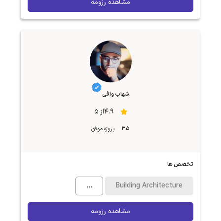
مشاهده رزومه
شهاب وافی
4.9از 5
35
پروژه موفق
تخصص ها
...
Building Architecture
مشاهده رزومه