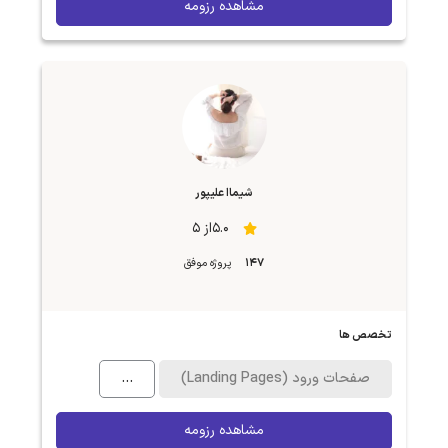
مشاهده رزومه
شیماا علیپور
5.0از 5
147
پروژه موفق
تخصص ها
صفحات ورود (Landing Pages)
...
مشاهده رزومه