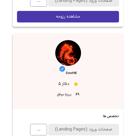
صفحات ورود (Landing Pages)
...
مشاهده رزومه
SmrHK
5.0از 5
69
پروژه موفق
تخصص ها
صفحات ورود (Landing Pages)
...