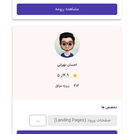
مشاهده رزومه
احسان تهرانی
4.9از 5
212
پروژه موفق
تخصص ها
صفحات ورود (Landing Pages)
...