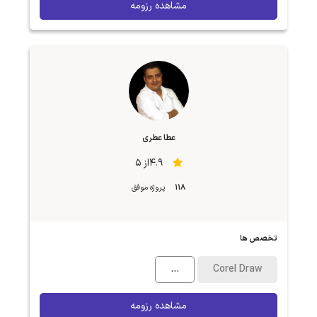
مشاهده رزومه
عطا عطری
4.9از 5
118
پروژه موفق
تخصص ها
...
Corel Draw
مشاهده رزومه