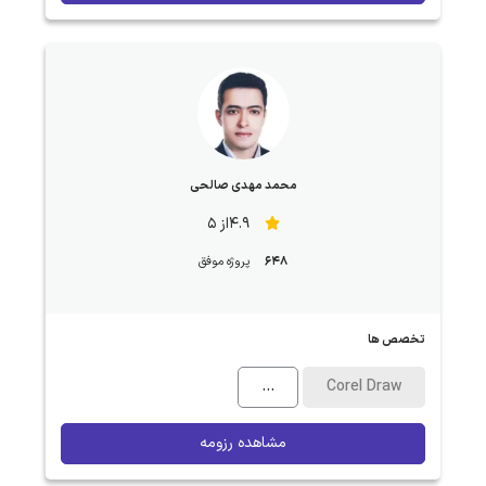
محمد مهدی صالحی
4.9از 5
648
پروژه موفق
تخصص ها
...
Corel Draw
مشاهده رزومه