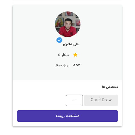
علی شاعری
5.0از 5
552
پروژه موفق
تخصص ها
...
Corel Draw
مشاهده رزومه