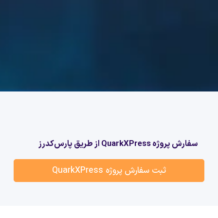
سفارش پروژه QuarkXPress از طریق پارس‌کدرز
ثبت سفارش پروژه QuarkXPress