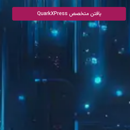
یافتن متخصص QuarkXPress