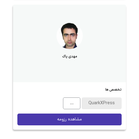
مهدی پاک
تخصص ها
...
QuarkXPress
مشاهده رزومه