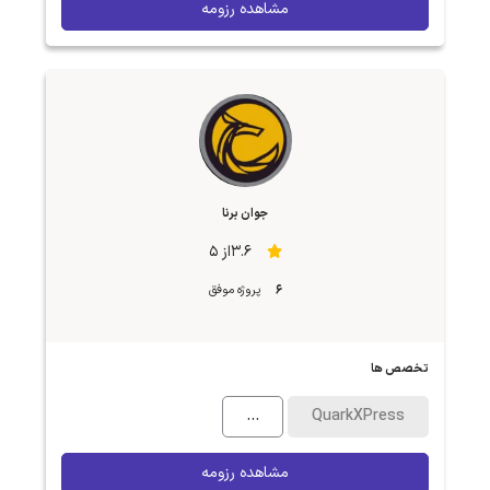
مشاهده رزومه
جوان برنا
3.6از 5
6
پروژه موفق
تخصص ها
...
QuarkXPress
مشاهده رزومه