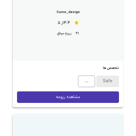
Curve_design
4.4از 5
21
پروژه موفق
تخصص ها
...
Safe
مشاهده رزومه