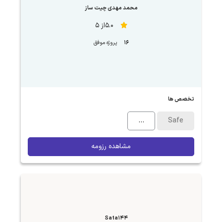
محمد مهدی چیت ساز
5.0از 5
16
پروژه موفق
تخصص ها
...
Safe
مشاهده رزومه
Sata144