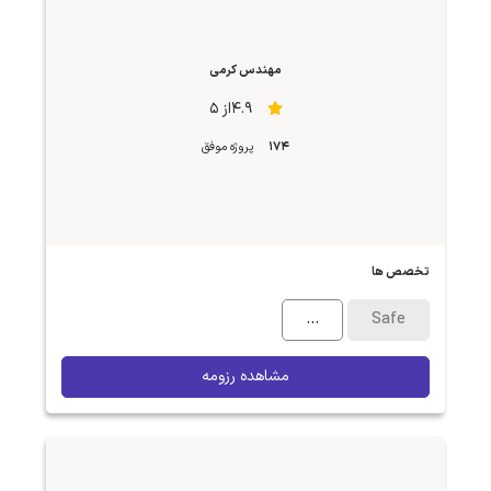
مهندس کرمی
4.9از 5
174
پروژه موفق
تخصص ها
...
Safe
مشاهده رزومه