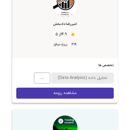
امیررضا دادبخش
4.9از 5
219
پروژه موفق
تخصص ها
تحلیل داده (Data Analysis)
...
مشاهده رزومه