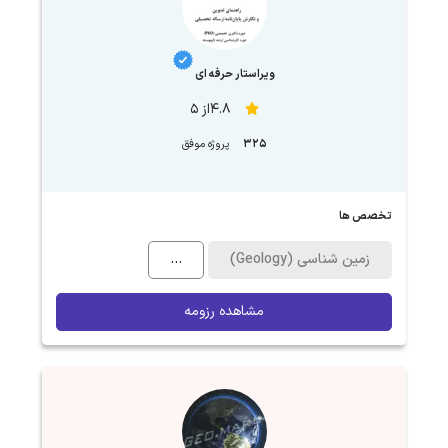
ویراستار حرفه ای
4.8از 5
325
پروژه موفق
تخصص ها
زمین شناسی (Geology)
...
مشاهده رزومه