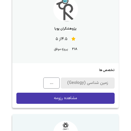
پژوهشگران پویا
4.5از 5
218
پروژه موفق
تخصص ها
زمین شناسی (Geology)
...
مشاهده رزومه