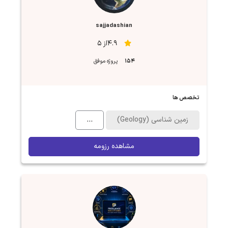
sajjadashian
4.9از 5
154
پروژه موفق
تخصص ها
زمین شناسی (Geology)
...
مشاهده رزومه