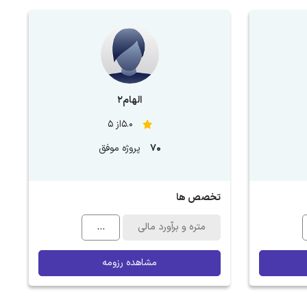
الهام۲
5.0از 5
70
پروژه موفق
تخصص ها
متره و برآورد مالی
...
مشاهده رزومه