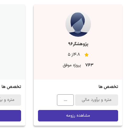
پژوهشگر96
4.8از 5
763
پروژه موفق
تخصص ها
تخصص ها
متره و برآورد مالی
...
متره و بر
مشاهده رزومه