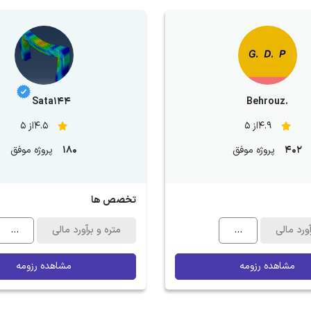
Sata144
.Behrouz
4.9از 5
4.5از 5
402
پروژه موفق
180
پروژه موفق
تخصص ها
آورد مالی
...
متره و برآورد مالی
...
مشاهده رزومه
مشاهده رزومه