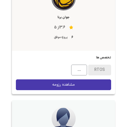
جوان برنا
3.6از 5
6
پروژه موفق
تخصص ها
...
RTOS
مشاهده رزومه