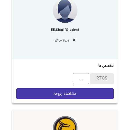
EE.SharifStudent
5
پروژه موفق
تخصص ها
...
RTOS
مشاهده رزومه