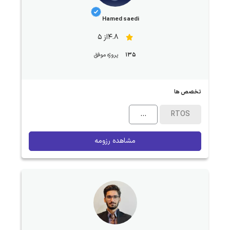
Hamed saedi
4.8از 5
135
پروژه موفق
تخصص ها
...
RTOS
مشاهده رزومه