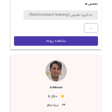
تخصص ها
یادگیری تقویتی (Reinforcement learning)
...
مشاهده رزومه
A.Niknam
5.0از 5
79
پروژه موفق