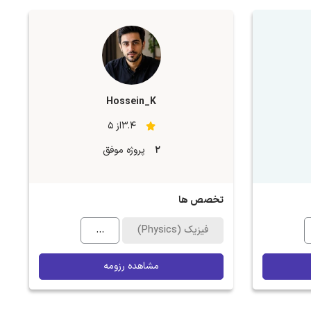
Hossein_K
3.4از 5
2
پروژه موفق
تخصص ها
فیزیک (Physics)
...
مشاهده رزومه