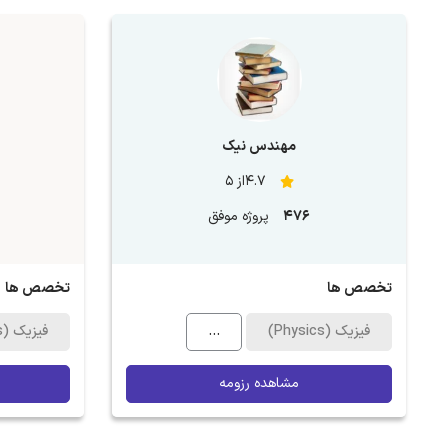
مهندس نیک
4.7از 5
476
پروژه موفق
تخصص ها
تخصص ها
فیزیک (Physics)
...
فیزیک (Physics)
مشاهده رزومه