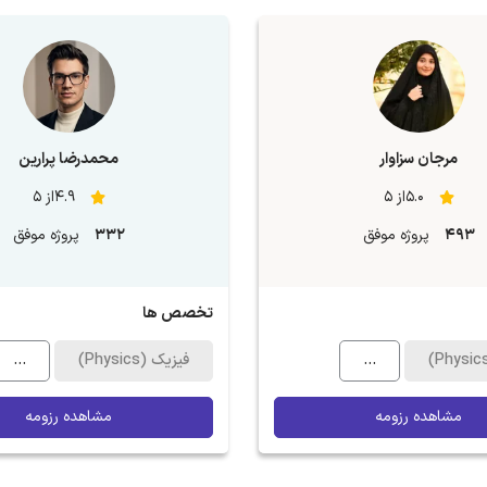
مرجان سزاوار
محمدرضا پرارین
5.0از 5
4.9از 5
493
پروژه موفق
332
پروژه موفق
تخصص ها
...
فیزیک (Physics)
...
مشاهده رزومه
مشاهده رزومه