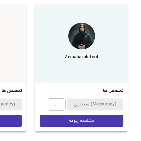
Zeinabarchitect
تخصص ها
تخصص ها
میدجرنی (Midjourney)
...
میدجرنی (ney
مشاهده رزومه