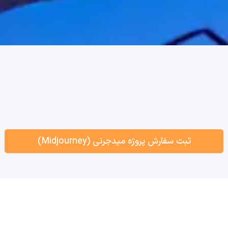
ثبت سفارش پروژه میدجرنی (Midjourney)