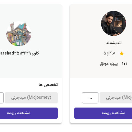
اندیشمند
4.8از 5
کاربر farshad2513629
101
پروژه موفق
تخصص ها
Midjour)
...
میدجرنی (Midjourney)
مشاهده رزومه
مشاهده رزومه