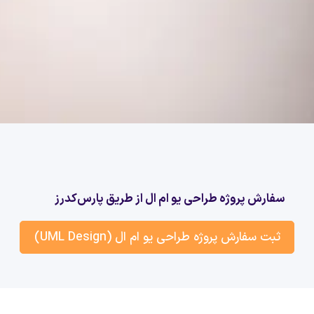
سفارش پروژه طراحی یو ام ال از طریق پارس‌کدرز
ثبت سفارش پروژه طراحی یو ام ال (UML Design)