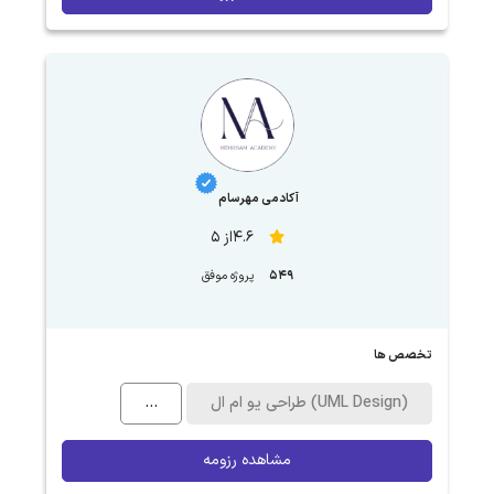
آکادمی مهرسام
4.6از 5
549
پروژه موفق
تخصص ها
طراحی یو ام ال (UML Design)
...
مشاهده رزومه