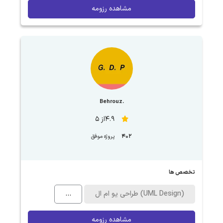
مشاهده رزومه
.Behrouz
4.9از 5
402
پروژه موفق
تخصص ها
طراحی یو ام ال (UML Design)
...
مشاهده رزومه