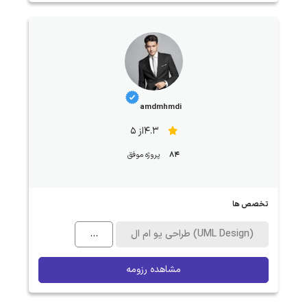
amdmhmdi
4.3از 5
84
پروژه موفق
تخصص ها
طراحی یو ام ال (UML Design)
...
مشاهده رزومه