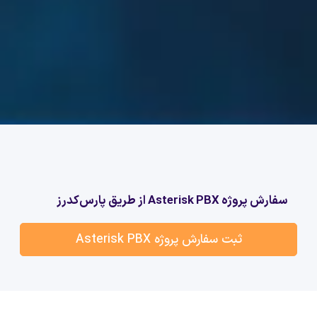
سفارش پروژه Asterisk PBX از طریق پارس‌کدرز
ثبت سفارش پروژه Asterisk PBX