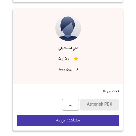
علي اسماعيلي
5.0از 5
6
پروژه موفق
تخصص ها
...
Asterisk PBX
مشاهده رزومه