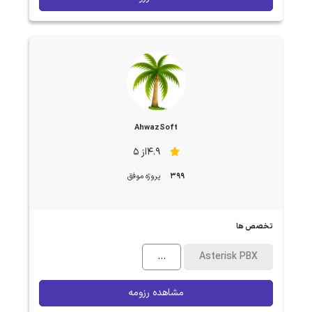
AhwazSoft
4.9از 5
399
پروژه موفق
تخصص ها
...
Asterisk PBX
مشاهده رزومه