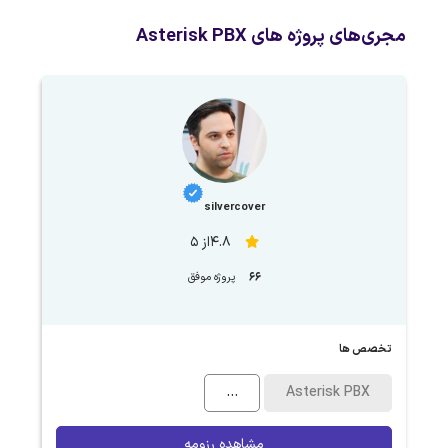
مجری‌های پروژه های Asterisk PBX
silvercover
4.8از 5
66
پروژه موفق
تخصص ها
...
Asterisk PBX
مشاهده رزومه