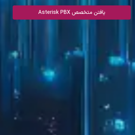
یافتن متخصص Asterisk PBX