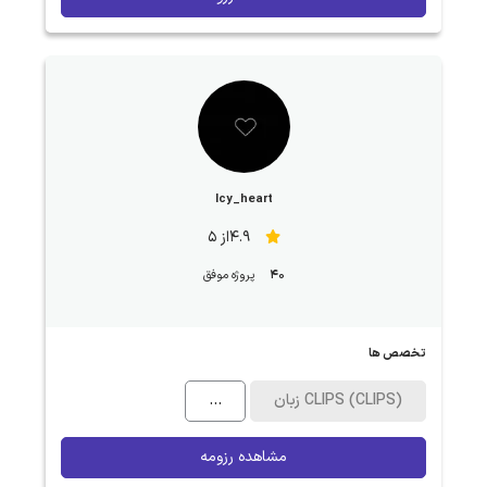
Icy_heart
4.9از 5
40
پروژه موفق
تخصص ها
زبان CLIPS (CLIPS)
...
مشاهده رزومه