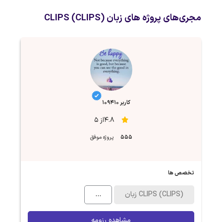
مجری‌های پروژه های زبان CLIPS (CLIPS)
کاربر 109410
4.8از 5
555
پروژه موفق
تخصص ها
زبان CLIPS (CLIPS)
...
مشاهده رزومه