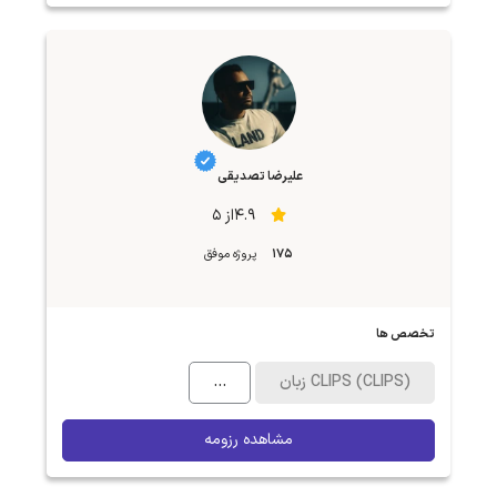
علیرضا تصدیقی
4.9از 5
175
پروژه موفق
تخصص ها
زبان CLIPS (CLIPS)
...
مشاهده رزومه