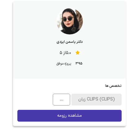
دکتر یاسمن ایزدی
5.0از 5
395
پروژه موفق
تخصص ها
زبان CLIPS (CLIPS)
...
مشاهده رزومه