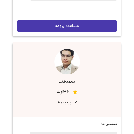
...
مشاهده رزومه
محمدخانی
3.6از 5
5
پروژه موفق
تخصص ها