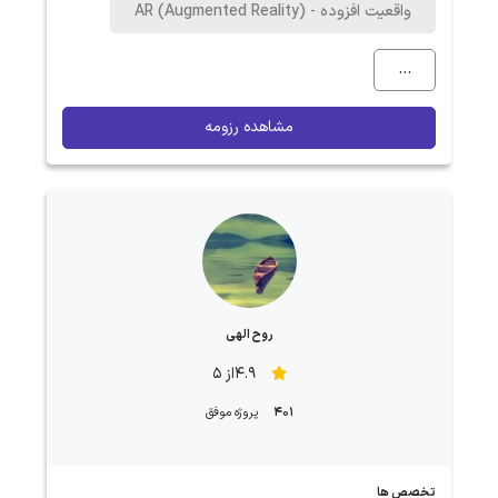
واقعیت افزوده - AR (Augmented Reality)
...
مشاهده رزومه
روح الهی
4.9از 5
401
پروژه موفق
تخصص ها