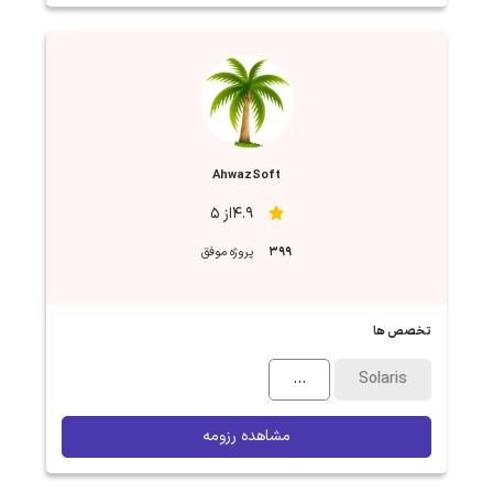
AhwazSoft
4.9از 5
399
پروژه موفق
تخصص ها
...
Solaris
مشاهده رزومه