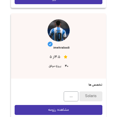
imehrabadi
4.5از 5
40
پروژه موفق
تخصص ها
...
Solaris
مشاهده رزومه