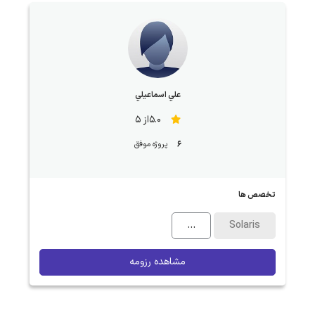
علي اسماعيلي
5.0از 5
6
پروژه موفق
تخصص ها
...
Solaris
مشاهده رزومه