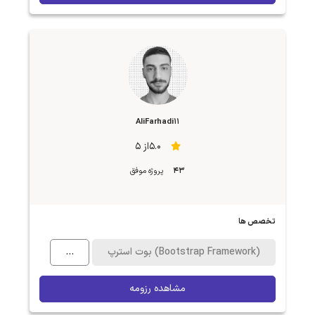
AliFarhadi11
5.0از 5
43
پروژه موفق
تخصص ها
بوت استرپ (Bootstrap Framework)
...
مشاهده رزومه