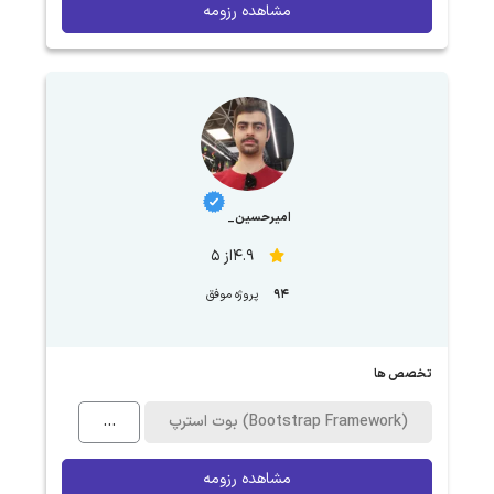
مشاهده رزومه
امیرحسین_
4.9از 5
94
پروژه موفق
تخصص ها
بوت استرپ (Bootstrap Framework)
...
مشاهده رزومه