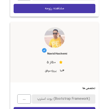
مشاهده رزومه
Navid Hashemi
5.0از 5
104
پروژه موفق
تخصص ها
بوت استرپ (Bootstrap Framework)
...