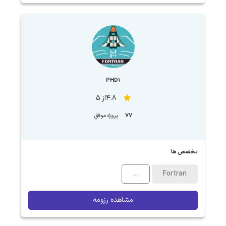
PHD1
4.8از 5
77
پروژه موفق
تخصص ها
...
Fortran
مشاهده رزومه