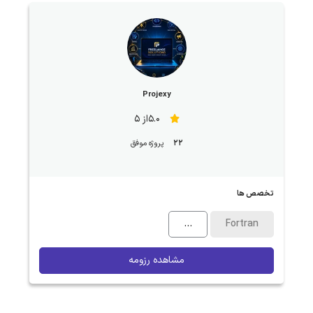
Projexy
5.0از 5
22
پروژه موفق
تخصص ها
...
Fortran
مشاهده رزومه