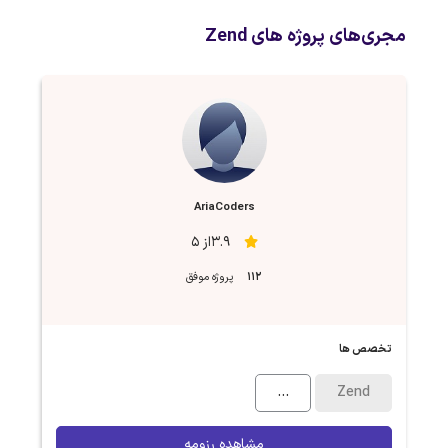
مجری‌های پروژه های Zend
AriaCoders
3.9از 5
112
پروژه موفق
تخصص ها
...
Zend
مشاهده رزومه