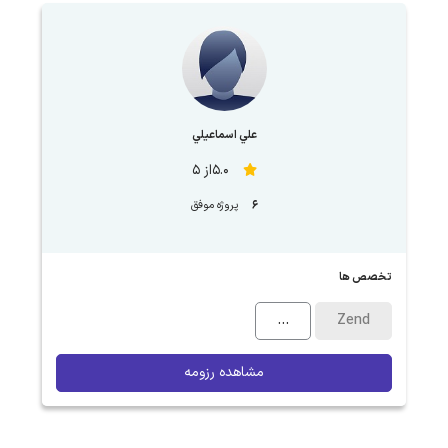
علي اسماعيلي
5.0از 5
6
پروژه موفق
تخصص ها
...
Zend
مشاهده رزومه