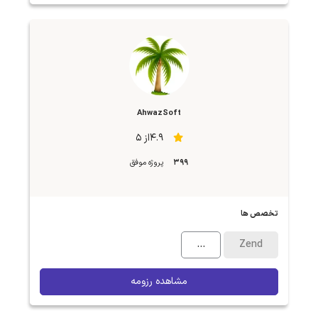
AhwazSoft
4.9از 5
399
پروژه موفق
تخصص ها
...
Zend
مشاهده رزومه