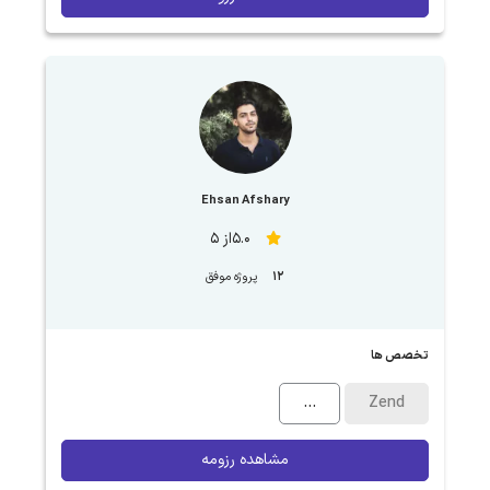
Ehsan Afshary
5.0از 5
12
پروژه موفق
تخصص ها
...
Zend
مشاهده رزومه