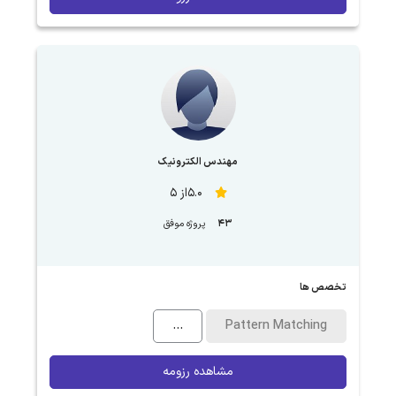
مهندس الکترونیک
5.0از 5
43
پروژه موفق
تخصص ها
...
Pattern Matching
مشاهده رزومه