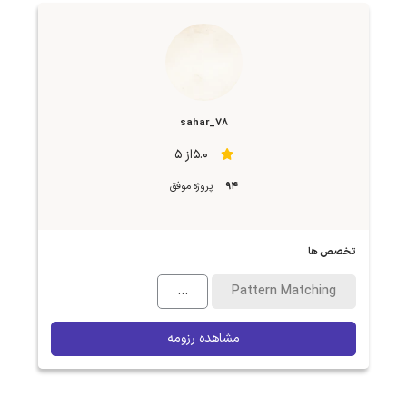
sahar_78
5.0از 5
94
پروژه موفق
تخصص ها
...
Pattern Matching
مشاهده رزومه