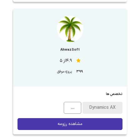
AhwazSoft
4.9از 5
399
پروژه موفق
تخصص ها
...
Dynamics AX
مشاهده رزومه