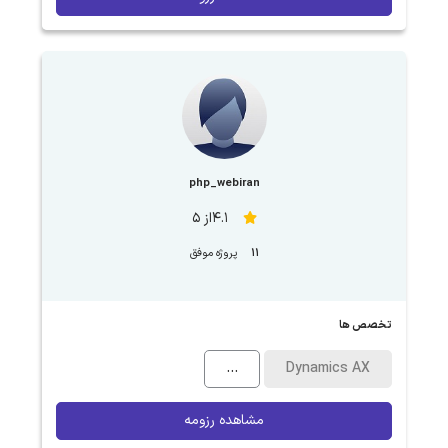
php_webiran
4.1از 5
11
پروژه موفق
تخصص ها
...
Dynamics AX
مشاهده رزومه