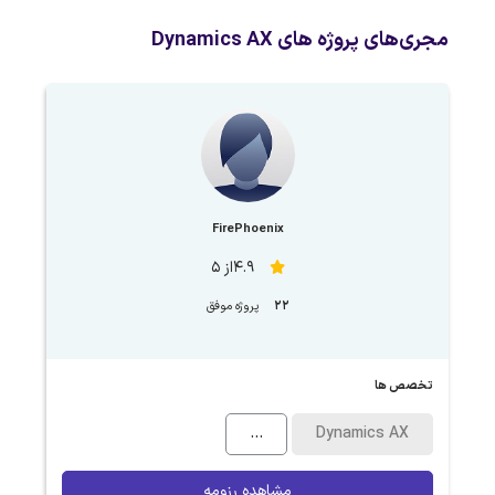
مجری‌های پروژه های Dynamics AX
FirePhoenix
4.9از 5
22
پروژه موفق
تخصص ها
...
Dynamics AX
مشاهده رزومه