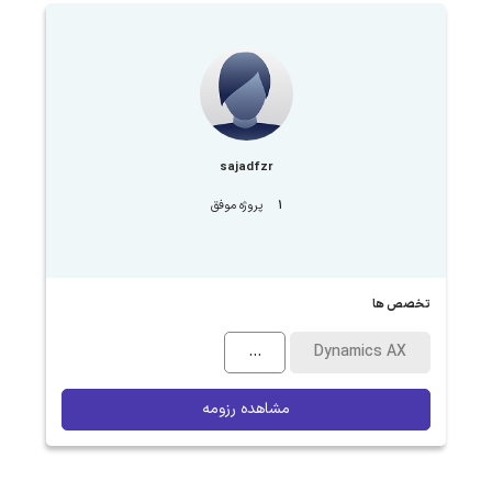
sajadfzr
1
پروژه موفق
تخصص ها
...
Dynamics AX
مشاهده رزومه