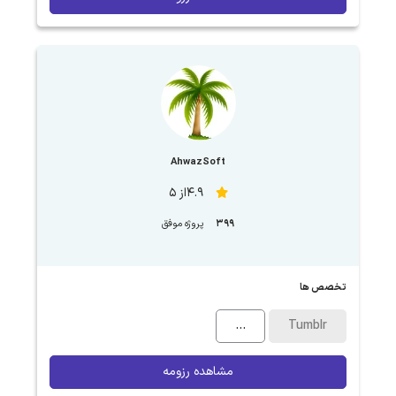
AhwazSoft
4.9از 5
399
پروژه موفق
تخصص ها
...
Tumblr
مشاهده رزومه