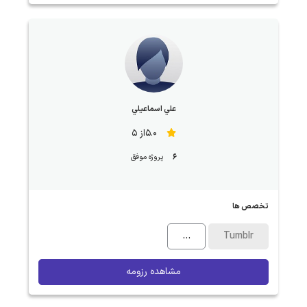
علي اسماعيلي
5.0از 5
6
پروژه موفق
تخصص ها
...
Tumblr
مشاهده رزومه