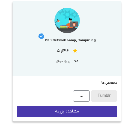
PhD.Network &amp; Computing
4.6از 5
78
پروژه موفق
تخصص ها
...
Tumblr
مشاهده رزومه