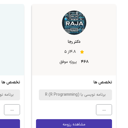
دکتر رجا
4.8از 5
468
پروژه موفق
تخصص ها
تخصص ها
برنامه نویسی با R (R Programming)
برنامه نویسی با ng
...
...
مشاهده رزومه