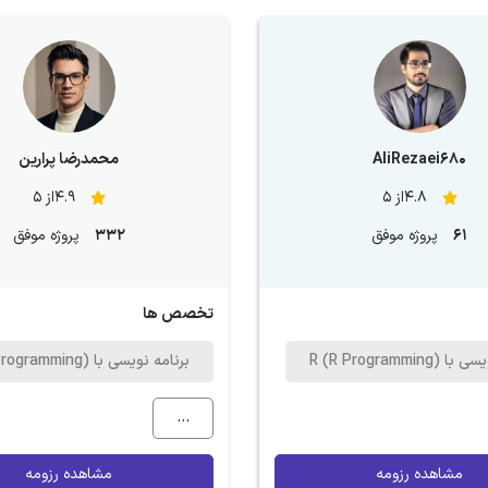
AliRezaei680
محمدرضا پرارین
4.8از 5
4.9از 5
61
پروژه موفق
332
پروژه موفق
تخصص ها
R (R Programmi)
برنامه نویسی با R (R Programming)
...
مشاهده رزومه
مشاهده رزومه