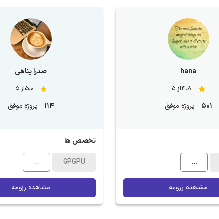
hana
صدرا پناهی
4.8از 5
5.0از 5
501
پروژه موفق
114
پروژه موفق
تخصص ها
...
GPGPU
...
مشاهده رزومه
مشاهده رزومه