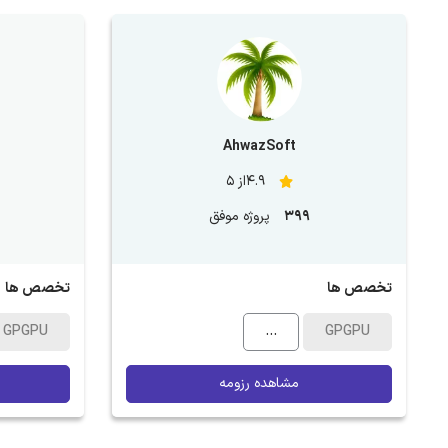
AhwazSoft
4.9از 5
399
پروژه موفق
تخصص ها
تخصص ها
GPGPU
...
GPGPU
مشاهده رزومه