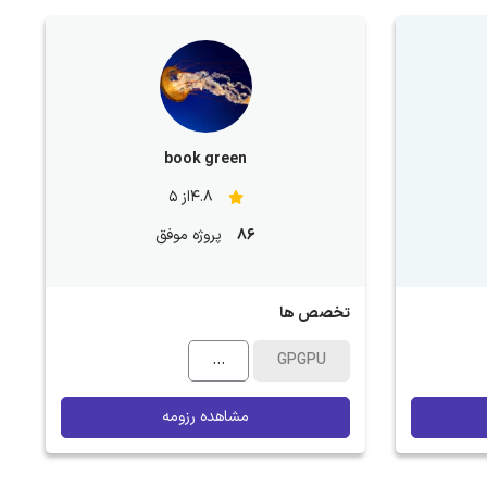
book green
4.8از 5
86
پروژه موفق
تخصص ها
...
GPGPU
مشاهده رزومه