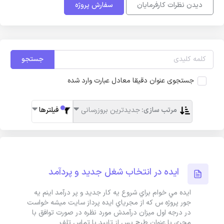
دیدن نظرات کارفرمایان
سفارش پروژه
جستجو
جستجوی عنوان دقیقا معادل عبارت وارد شده
مرتب سازی:
جدیدترین بروزرسانی
فیلترها
ايده در انتخاب شغل جديد و پردآمد
ايده مي خوام براي شروع يه کار جديد و پر درآمد اينم يه
جور پروژه س که از مجرياي ايده پرداز سايت ميشه خواست
در درجه اول ميزان درآمدش مورد نظره در صورت توافق با
مجري با عنوان طرح پس از تاييد با تماس تلف