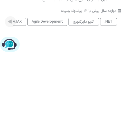
دوازده سال پیش با 13 پیشنهاد رسیده
.NET
اکتیو دایرکتوری
Agile Development
AJAX
es
چت با پشتیبانی پارس‌کدرز