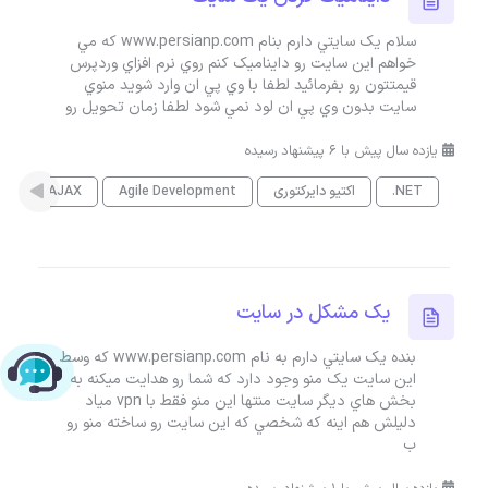
سلام يک سايتي دارم بنام www.persianp.com که مي
خواهم اين سايت رو دايناميک کنم روي نرم افزاي وردپرس
قيمتتون رو بفرمائيد لطفا با وي پي ان وارد شويد منوي
سايت بدون وي پي ان لود نمي شود لطفا زمان تحويل رو
یازده سال پیش با 6 پیشنهاد رسیده
.NET
اکتیو دایرکتوری
Agile Development
AJAX
es
يک مشکل در سايت
بنده يک سايتي دارم به نام www.persianp.com که وسط
چت با پشتیبانی پارس‌کدرز
اين سايت يک منو وجود دارد که شما رو هدايت ميکنه به
بخش هاي ديگر سايت منتها اين منو فقط با vpn مياد
دليلش هم اينه که شخصي که اين سايت رو ساخته منو رو
ب