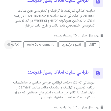
طراحي سايت املاک بسيار قدرتمند
سايت املاکي قدرتمند با گرافيک و کدنويسي عين سايت
bama.ir و امکاناتي مانند سايت moshaver.com در زمينه
املاک با نداشتن هيچگونه error و warning در کد نويسي
کدنويسي اختصاصي بايد باشد و طراح بايد در قرار
یازده سال پیش با 25 پیشنهاد رسیده
.NET
اکتیو دایرکتوری
Agile Development
AJAX
es
طراحي سايت املاک بسيار قدرتمند
دوستاني که فکر ميکنند توانايي طراحي سايتي با مشخصات
برنامه نويسي و گرافيک و برنديگ مانند سايت bama.ir را
دارند لطفا با آناليز اين سايت و ايتم هاي مختلفي که در آن
به کار برده شده است پيشنهاد خود را ار
یازده سال پیش با 13 پیشنهاد رسیده