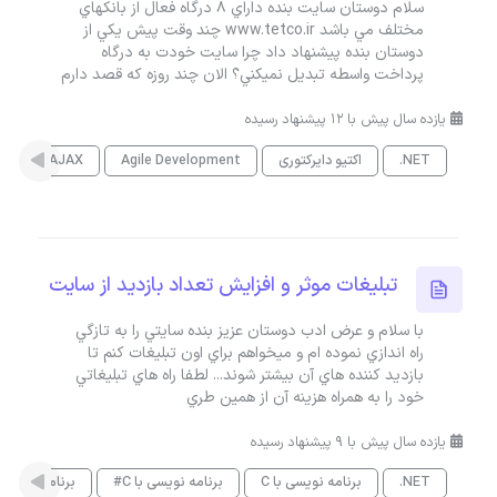
سلام دوستان سايت بنده داراي 8 درگاه فعال از بانکهاي
مختلف مي باشد www.tetco.ir چند وقت پيش يکي از
دوستان بنده پيشنهاد داد چرا سايت خودت به درگاه
پرداخت واسطه تبديل نميکني؟ الان چند روزه که قصد دارم
یازده سال پیش با 12 پیشنهاد رسیده
.NET
اکتیو دایرکتوری
Agile Development
AJAX
es
تبليغات موثر و افزايش تعداد بازديد از سايت
با سلام و عرض ادب دوستان عزيز بنده سايتي را به تازگي
راه اندازي نموده ام و ميخواهم براي اون تبليغات کنم تا
بازديد کننده هاي آن بيشتر شوند... لطفا راه هاي تبليغاتي
خود را به همراه هزينه آن از همين طري
یازده سال پیش با 9 پیشنهاد رسیده
.NET
برنامه نویسی با C
برنامه نویسی با C#
برنامه نویسی با 