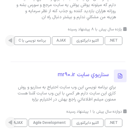
دارم که ميتونه يواش يواش يه سايت مرجع و سورس بشه و
روزانه هزاران بازديد کننده رو جذب کنه از نظر سرمايه و
هزينه من مشکلي ندارم و بيشتر دنبال راه ان
یازده سال پیش با 8 پیشنهاد رسیده
.NET
اکتیو دایرکتوری
AJAX
برنامه نویسی با C
برنامه
سناريوي سايت mr90.ir
براي برنامه نويسي اين وب سايت احتياج به سناريو و روش
کاري اين سايت دارم هر کسي با اين وب سايت آشنا هست
ممنون ميشم اطلاعاتي راجع بهش در اختيارم بزاره
دوازده سال پیش با 1 پیشنهاد رسیده
.NET
اکتیو دایرکتوری
Agile Development
AJAX
es