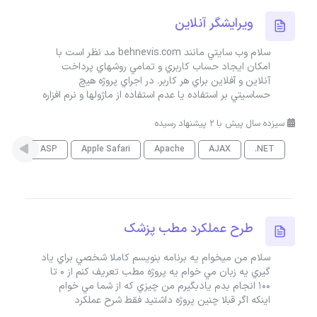
ويرايشگر آنلاين
سلام وب سايتي مانند behnevis.com مد نظر است با
امکان ايجاد حساب کاربري و تمامي روشهاي پرداخت
آنلاين و آفلاين براي هر کاربر. در اجراي پروژه هيچ
حساسيتي بر استفاده يا عدم استفاده از ماژولها و نرم افزاره
سیزده سال پیش با 2 پیشنهاد رسیده
.NET
AJAX
Apache
Apple Safari
ASP
برنام
طرح عملکرد مطب پزشک
سلام من ميخوام يه برنامه بنويسم کاملا شخصي براي ياد
گيري يه زبان مي خوام يه پروژه مطب تعريف کنم از 0 تا
100 انجام بدم يادبگيرم من چيزي که از شما مي خوام
اينکه اگر قبلا چنين پروژه داشتيد فقط شرح عملکرد