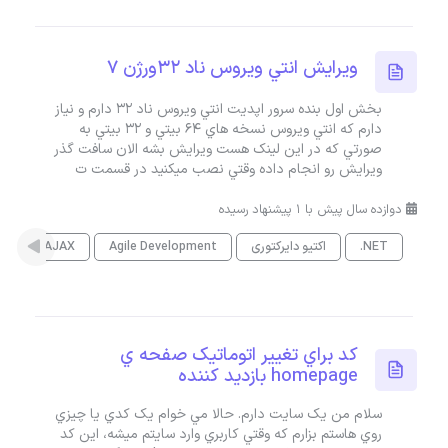
ويرايش انتي ويروس ناد 32ورژن 7
بخش اول بنده سرور اپديت انتي ويروس ناد 32 دارم و نياز
دارم که انتي ويروس نسخه هاي 64 بيتي و 32 بيتي به
صورتي که در اين لينک هست ويرايش بشه الان سافت گذر
ويرايش رو انجام داده وقتي نصب ميکنيد در قسمت ت
دوازده سال پیش با 1 پیشنهاد رسیده
.NET
اکتیو دایرکتوری
Agile Development
AJAX
es
کد براي تغيير اتوماتيک صفحه ي
homepage بازديد کننده
سلام من يک سايت دارم. حالا مي خوام يک کدي يا چيزي
روي هاستم بزارم که وقتي کاربري وارد سايتم ميشه، اين کد