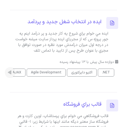
ايده در انتخاب شغل جديد و پردآمد
ايده مي خوام براي شروع يه کار جديد و پر درآمد اينم يه
جور پروژه س که از مجرياي ايده پرداز سايت ميشه خواست
در درجه اول ميزان درآمدش مورد نظره در صورت توافق با
مجري با عنوان طرح پس از تاييد با تماس تلف
دوازده سال پیش با 13 پیشنهاد رسیده
.NET
اکتیو دایرکتوری
Agile Development
AJAX
es
قالب براي فروشگاه
قالب فروشگاهي مي خوام براي پرستاشاپ، اوپن کارت و هر
فروشگاه ساز معتبر ديگه مانند اينها با شرايط زير: 1- قالبي