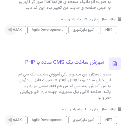
به صورت اتوماتيک صفحه ي hompage مرور گر کاربر رو
به آدرس صفحه ي سايت من تغيير بده. اين کد بايد
دوازده سال پیش با 17 پیشنهاد رسیده
.NET
اکتیو دایرکتوری
Agile Development
AJAX
es
آموزش ساخت يک CMS ساده با PHP
سلام دوستان من ميخوام يکي آموزش ساخت يک سي ام
اس خيلي ساده رو با php و mysql بصورت فايل ويدئويي
به من آموزش بده. سي ام اس هم فقط شامل موارد زير
باشه: صفحه لاگين پنل مديريت جهت درج خبر،ويرايش
خبر و پ
دوازده سال پیش با 4 پیشنهاد رسیده
.NET
اکتیو دایرکتوری
Agile Development
AJAX
es