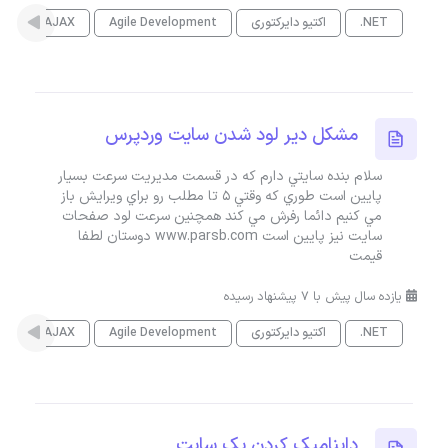
.NET
اکتیو دایرکتوری
Agile Development
AJAX
es
مشکل دير لود شدن سايت وردپرس
سلام بنده سايتي دارم که در قسمت مديريت سرعت بسيار
پايين است طوري که وقتي 5 تا مطلب رو براي ويرايش باز
مي کنيم دائما رفرش مي کند همچنين سرعت لود صفحات
سايت نيز پايين است www.parsb.com دوستان لطفا
قيمت
یازده سال پیش با 7 پیشنهاد رسیده
.NET
اکتیو دایرکتوری
Agile Development
AJAX
es
دايناميک کردن يک سايت