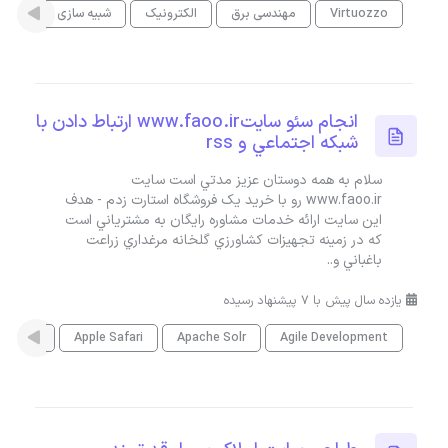
Virtuozzo
مهندسی برق
الکترونیک
شبیه سازی
PICE
انجام سئو سايتwww.faoo.ir ارتباط دادن با
شبکه اجتماعي و rss
سلام به همه دوستان عزيز مدتي است سايت
www.faoo.ir رو با خريد يک فروشگاه استارت زدم - هدف
اين سايت ارائه خدمات مشاوره رايگان به مشترياني است
که در زمينه تجهيزات کشاورزي گلخانه مرغداري زراعت
باغباني و..
یازده سال پیش با 7 پیشنهاد رسیده
ASP
Apple Safari
Apache Solr
Agile Development