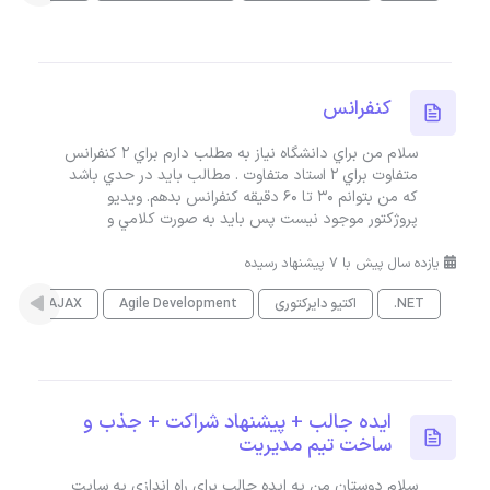
کنفرانس
سلام من براي دانشگاه نياز به مطلب دارم براي 2 کنفرانس
متفاوت براي 2 استاد متفاوت . مطالب بايد در حدي باشد
که من بتوانم 30 تا 60 دقيقه کنفرانس بدهم. ويديو
پروژکتور موجود نيست پس بايد به صورت کلامي و
یازده سال پیش با 7 پیشنهاد رسیده
.NET
اکتیو دایرکتوری
Agile Development
AJAX
es
ايده جالب + پيشنهاد شراکت + جذب و
ساخت تيم مديريت
سلام دوستان من يه ايده جالب براي راه اندازي يه سايت