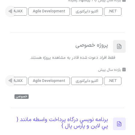
یازده سال پیش با 1 پیشنهاد رسیده
.NET
اکتیو دایرکتوری
Agile Development
AJAX
es
پروژه خصوصی
فقط افراد دعوت شده قادر به مشاهده پروژه هستند
یازده سال پیش
.NET
اکتیو دایرکتوری
Agile Development
AJAX
es
خصوصی
برنامه نويسي درگاه پرداخت واسطه مانند {
پي لاين و پارس پال }