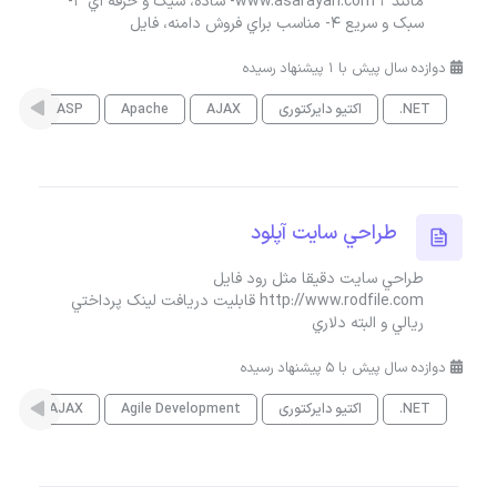
مانند www.asarayan.com 2- ساده، شيک و حرفه اي 3-
سبک و سريع 4- مناسب براي فروش دامنه، فايل
دوازده سال پیش با 1 پیشنهاد رسیده
.NET
اکتیو دایرکتوری
AJAX
Apache
ASP
rce
طراحي سايت آپلود
طراحي سايت دقيقا مثل رود فايل
http://www.rodfile.com قابليت دريافت لينک پرداختي
ريالي و البته دلاري
دوازده سال پیش با 5 پیشنهاد رسیده
.NET
اکتیو دایرکتوری
Agile Development
AJAX
es