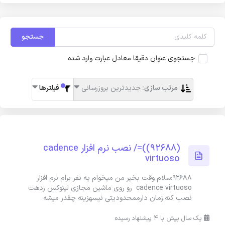
جستجو
جستجوی عنوان دقیقا معادل عبارت وارد شده
مرتب سازی:
جدیدترین بروزرسانی
فیلترها
(92688))=/ نصب نرم افزار cadence
virtuoso
92688:سلام وقت بخیر من میخوام یه نفر برام نرم افزار
cadence virtuoso رو روی ماشین مجازی لینوکس ردهت
نصب کنه.زمان دارممحدودیتی نیسهزینه چقدر میشه
یک سال پیش با 4 پیشنهاد رسیده