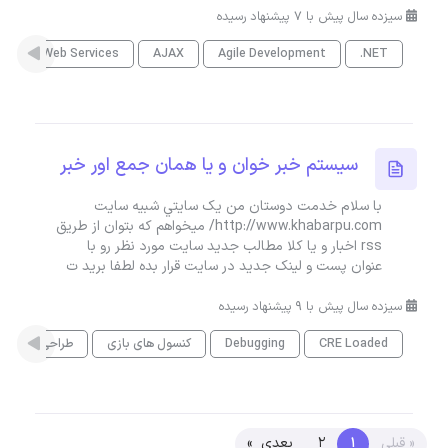
سیزده سال پیش با 7 پیشنهاد رسیده
mazon Web Services
AJAX
Agile Development
.NET
سيستم خبر خوان و يا همان جمع اور خبر
با سلام خدمت دوستان من يک سايتي شبيه سايت
http://www.khabarpu.com/ ميخواهم که بتوان از طريق
rss اخبار و يا کلا مطالب جديد سايت مورد نظر رو با
عنوان پست و لينک جديد در سايت قرار بده لطفا بريد ت
سیزده سال پیش با 9 پیشنهاد رسیده
CRE Loaded
Debugging
کنسول های بازی
طراحی بازی
« قبلی
1
2
بعدی »