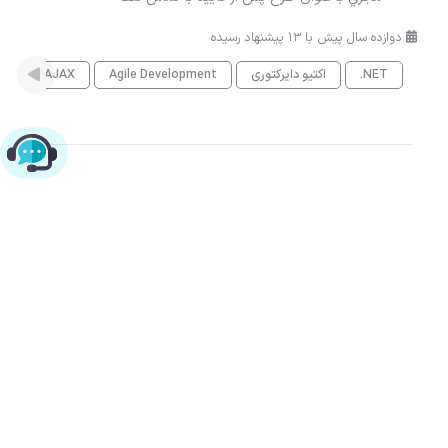
دوازده سال پیش با 13 پیشنهاد رسیده
.NET
اکتیو دایرکتوری
Agile Development
AJAX
es
چت با پشتیبانی پارس‌کدرز