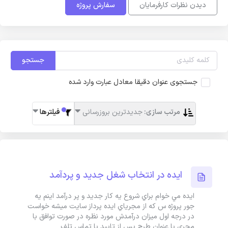
دیدن نظرات کارفرمایان
سفارش پروژه
جستجو
جستجوی عنوان دقیقا معادل عبارت وارد شده
مرتب سازی:
جدیدترین بروزرسانی
فیلترها
ايده در انتخاب شغل جديد و پردآمد
ايده مي خوام براي شروع يه کار جديد و پر درآمد اينم يه
جور پروژه س که از مجرياي ايده پرداز سايت ميشه خواست
در درجه اول ميزان درآمدش مورد نظره در صورت توافق با
مجري با عنوان طرح پس از تاييد با تماس تلف