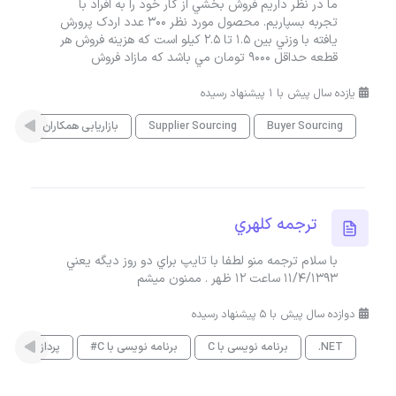
ما در نظر داريم فروش بخشي از کار خود را به افراد با
تجربه بسپاريم. محصول مورد نظر 300 عدد اردک پرورش
يافته با وزني بين 1.5 تا 2.5 کيلو است که هزينه فروش هر
قطعه حداقل 9000 تومان مي باشد که مازاد فروش
یازده سال پیش با 1 پیشنهاد رسیده
Buyer Sourcing
Supplier Sourcing
بازاریابی همکاران در فروش
ترجمه کلهري
با سلام ترجمه منو لطفا با تايپ براي دو روز ديگه يعني
11/4/1393 ساعت 12 ظهر . ممنون ميشم
دوازده سال پیش با 5 پیشنهاد رسیده
.NET
برنامه نویسی با C
برنامه نویسی با C#
پردازش ابری