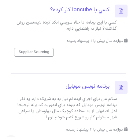
کسي با ioncube کار کرده؟
کسي با اين برنامه تا حالا سورسي انکد کرده لايسنسن روش
گذاشته؟ نياز به راهنمايي دارم
دوازده سال پیش با 1 پیشنهاد رسیده
Supplier Sourcing
برنامه نويس موبايل
سلام من براي اجراي ايده ام نياز به يه شريک دارم يه نفر
برنامه نويس موبايل که بتونه براي اندوريد کد بزنه ترجيحا
اهل اصفهان از يه منطقه کوچيک مثل بهارستان يا سپاهن
شهر ميخوام کار رو شروع کنيم خودم نرم ا
دوازده سال پیش با 6 پیشنهاد رسیده