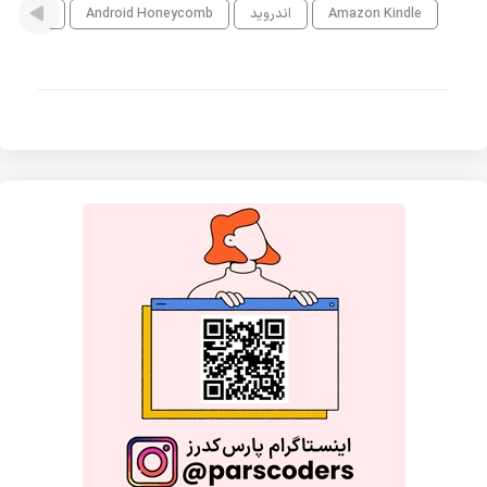
Amazon Kindle
اندروید
Android Honeycomb
Titanium