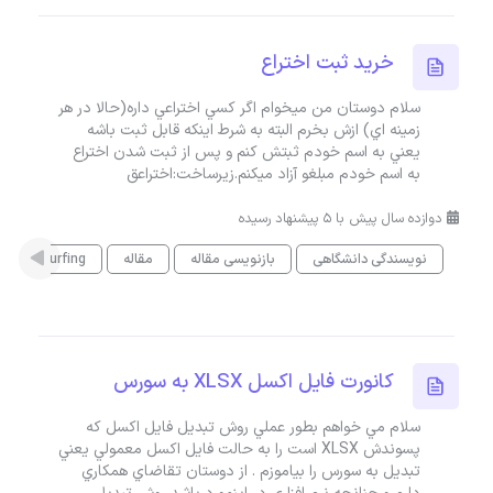
خريد ثبت اختراع
سلام دوستان من ميخوام اگر کسي اختراعي داره(حالا در هر
زمينه اي) ازش بخرم البته به شرط اينکه قابل ثبت باشه
يعني به اسم خودم ثبتش کنم و پس از ثبت شدن اختراع
به اسم خودم مبلغو آزاد ميکنم.زیرساخت:اختراعق
دوازده سال پیش با 5 پیشنهاد رسیده
نویسندگی دانشگاهی
بازنویسی مقاله
مقاله
Astroturfing
کانورت فايل اکسل XLSX به سورس
سلام مي خواهم بطور عملي روش تبديل فايل اکسل که
پسوندش XLSX است را به حالت فايل اکسل معمولي يعني
تبديل به سورس را بياموزم . از دوستان تقاضاي همکاري