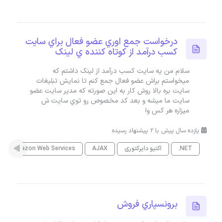
درخواست جمع اوري عضو فعال براي سايت
کسب درآمد از کوتاه کننده ي لينک
سلام من يه سايت کسب درآمد از لينک داشتم که
ميخواستم براش عضو فعال جمع کنم تا نمايش تبليغات
سايت بره بالا روش کار به اين صورته که مدير سايت عضو
سايت ما ميشه و بعد کد مخصوص رو توي سايت ش
ميزاره هر کس وا
یازده سال پیش با 2 پیشنهاد رسیده
.NET
اکتیو دایرکتوری
AJAX
Amazon Web Services
برونسپاري فروش