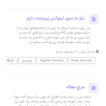
نياز به سرور لينوکس پرسرعت دارم
من براي سايتم احتياج به سرور از ديتاسنترهاي ايران يا از
ديتاسنترهاي هتزنر ovh ورلداستريم دارم آفري که ميديد
بايد سرور رو به نام من تهيه کنين و اکانتش به حساب
خودم باشه ماهيانه هزينه رو پرداخت ميکنم س
ده سال پیش با 2 پیشنهاد رسیده
Buyer Sourcing
Supplier Sourcing
هرچیزی
فریلنس
سرچ مقاله
سلام من در باره سخت افزاري که روش يک سيم کارت سوار
بشه ، بعد باتوجه به پيامي که دريافت ميکنه يک کليد رو