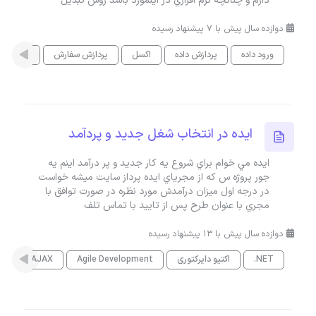
دارم و چنانچه نرم افزاري در اينمورد باشد روش تبديل
دوازده سال پیش با 7 پیشنهاد رسیده
ورود داده
پردازش داده
اکسل
پردازش سفارش
جستجوی
ايده در انتخاب شغل جديد و پردآمد
ايده مي خوام براي شروع يه کار جديد و پر درآمد اينم يه
جور پروژه س که از مجرياي ايده پرداز سايت ميشه خواست
در درجه اول ميزان درآمدش مورد نظره در صورت توافق با
مجري با عنوان طرح پس از تاييد با تماس تلف
دوازده سال پیش با 13 پیشنهاد رسیده
.NET
اکتیو دایرکتوری
Agile Development
AJAX
es