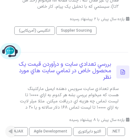
فعال يا غير فعال کنه ، چندتا مقاله isi ميخوام (حد اقل
2تا). سيستمي که با تحليل يک پيام، کار خاص
یازده سال پیش با 2 پیشنهاد رسیده
Supplier Sourcing
انگلیسی (آمریکایی)
چت با پشتیبانی پارس‌کدرز
بررسي تعدادي سايت و درآوردن قيمت يک
محصول خاص در تمامي سايت هاي مورد
نظر
سلام تعدادي سايت سرويس دهنده ايميل مارکتينگ
هست که ميخوام بررسي بشه هر کدوم به ازاي 10000 تا
ليست تماس چه هزينه اي دريافت ميکنن. مثلا ميلر لايت
به ازاي ۱۰۰۰۰ تا ليست تماس 168 دلار سالانه و يا 20 د
یازده سال پیش با 8 پیشنهاد رسیده
.NET
اکتیو دایرکتوری
Agile Development
AJAX
es